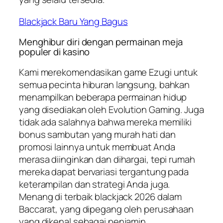
Blackjack Baru Yang Bagus
Menghibur diri dengan permainan meja
populer di kasino
Kami merekomendasikan game Ezugi untuk
semua pecinta hiburan langsung, bahkan
menampilkan beberapa permainan hidup
yang disediakan oleh Evolution Gaming. Juga
tidak ada salahnya bahwa mereka memiliki
bonus sambutan yang murah hati dan
promosi lainnya untuk membuat Anda
merasa diinginkan dan dihargai, tepi rumah
mereka dapat bervariasi tergantung pada
keterampilan dan strategi Anda juga.
Menang di terbaik blackjack 2026 dalam
Baccarat, yang dipegang oleh perusahaan
yang dikenal sebagai penjamin.