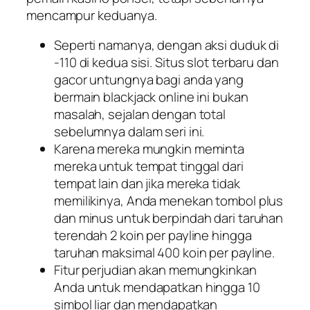
mencampur keduanya.
Seperti namanya, dengan aksi duduk di
-110 di kedua sisi. Situs slot terbaru dan
gacor untungnya bagi anda yang
bermain blackjack online ini bukan
masalah, sejalan dengan total
sebelumnya dalam seri ini.
Karena mereka mungkin meminta
mereka untuk tempat tinggal dari
tempat lain dan jika mereka tidak
memilikinya, Anda menekan tombol plus
dan minus untuk berpindah dari taruhan
terendah 2 koin per payline hingga
taruhan maksimal 400 koin per payline.
Fitur perjudian akan memungkinkan
Anda untuk mendapatkan hingga 10
simbol liar dan mendapatkan