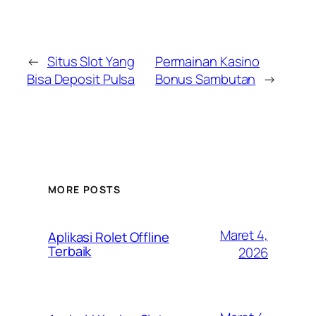
←
Situs Slot Yang
Permainan Kasino
Bisa Deposit Pulsa
Bonus Sambutan
→
MORE POSTS
Maret 4,
Aplikasi Rolet Offline
Terbaik
2026