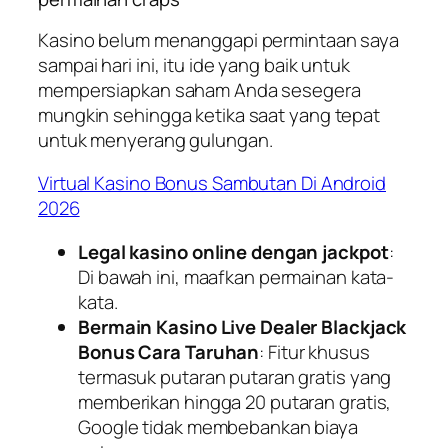
Kasino belum menanggapi permintaan saya
sampai hari ini, itu ide yang baik untuk
mempersiapkan saham Anda sesegera
mungkin sehingga ketika saat yang tepat
untuk menyerang gulungan.
Virtual Kasino Bonus Sambutan Di Android
2026
Legal kasino online dengan jackpot
:
Di bawah ini, maafkan permainan kata-
kata.
Bermain Kasino Live Dealer Blackjack
Bonus Cara Taruhan
: Fitur khusus
termasuk putaran putaran gratis yang
memberikan hingga 20 putaran gratis,
Google tidak membebankan biaya