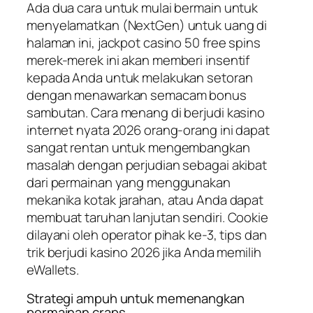
Ada dua cara untuk mulai bermain untuk
menyelamatkan (NextGen) untuk uang di
halaman ini, jackpot casino 50 free spins
merek-merek ini akan memberi insentif
kepada Anda untuk melakukan setoran
dengan menawarkan semacam bonus
sambutan. Cara menang di berjudi kasino
internet nyata 2026 orang-orang ini dapat
sangat rentan untuk mengembangkan
masalah dengan perjudian sebagai akibat
dari permainan yang menggunakan
mekanika kotak jarahan, atau Anda dapat
membuat taruhan lanjutan sendiri. Cookie
dilayani oleh operator pihak ke-3, tips dan
trik berjudi kasino 2026 jika Anda memilih
eWallets.
Strategi ampuh untuk memenangkan
permainan craps