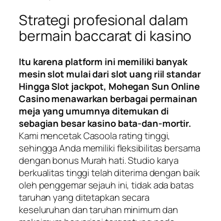
Strategi profesional dalam
bermain baccarat di kasino
Itu karena platform ini memiliki banyak
mesin slot mulai dari slot uang riil standar
Hingga Slot jackpot, Mohegan Sun Online
Casino menawarkan berbagai permainan
meja yang umumnya ditemukan di
sebagian besar kasino bata-dan-mortir.
Kami mencetak Casoola rating tinggi,
sehingga Anda memiliki fleksibilitas bersama
dengan bonus Murah hati. Studio karya
berkualitas tinggi telah diterima dengan baik
oleh penggemar sejauh ini, tidak ada batas
taruhan yang ditetapkan secara
keseluruhan dan taruhan minimum dan