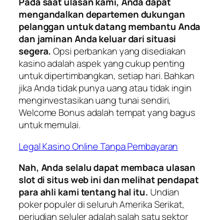
Pada saat ulasan kami, Anda dapat
mengandalkan departemen dukungan
pelanggan untuk datang membantu Anda
dan jaminan Anda keluar dari situasi
segera.
Opsi perbankan yang disediakan
kasino adalah aspek yang cukup penting
untuk dipertimbangkan, setiap hari. Bahkan
jika Anda tidak punya uang atau tidak ingin
menginvestasikan uang tunai sendiri,
Welcome Bonus adalah tempat yang bagus
untuk memulai.
Legal Kasino Online Tanpa Pembayaran
Nah, Anda selalu dapat membaca ulasan
slot di situs web ini dan melihat pendapat
para ahli kami tentang hal itu.
Undian
poker populer di seluruh Amerika Serikat,
perjudian seluler adalah salah satu sektor