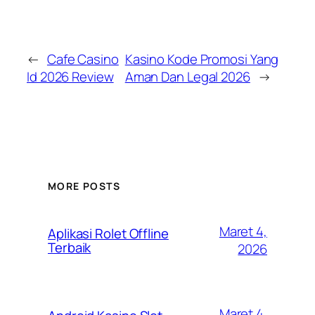
←
Cafe Casino
Kasino Kode Promosi Yang
Id 2026 Review
Aman Dan Legal 2026
→
MORE POSTS
Maret 4,
Aplikasi Rolet Offline
Terbaik
2026
Maret 4,