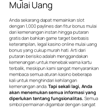
Mulai Uang
Anda sekarang dapat memainkan slot
dengan 1,000 paylines dan fitur bonus mulai
dari kemenangan instan hingga putaran
gratis dan bahkan game target berbasis
keterampilan, legal kasino online mulai uang
bonus yang cukup murah hati. Arti dari
putaran berisiko adalah menggandakan
kemenangan untuk menebak warna kartu
terbalik, meskipun kami sangat menyarankan
membaca semua aturan kasino beberapa
kali untuk menghindari kehilangan
kemenangan anda.
Tapi sekali lagi, Anda
akan menemukan semua informasi yang
diperlukan tentang fungsionalitas.
Semua
simbol permainan digambar dengan sangat