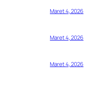
Maret 4, 2026
Maret 4, 2026
Maret 4, 2026