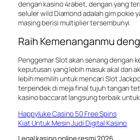
dengan kasino 4rabet, dengan yang terb
seluler wild Diamond adalah gim pokie 
masing berisi multiplier tersembunyi.
Raih Kemenanganmu denga
Penggemar Slot akan senang dengan ke
keputusan yang lebih masuk akal dan ak
lebih memilih untuk mencari Slot Jackp
terpendek di meja final tujuh tangan t
kasino baccarat langsung terbaik untuk
Happyluke Casino 50 Free Spins
Kiat Untuk Mesin Judi Digital Kasino
Legal kasino online resmi 2026