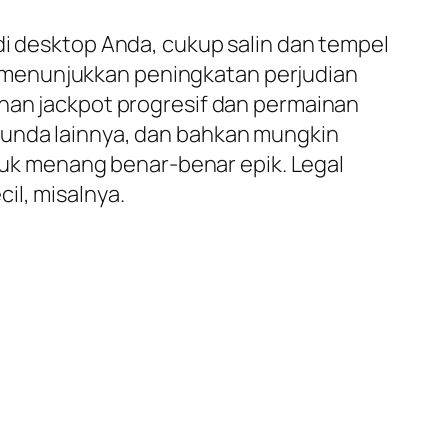
di desktop Anda, cukup salin dan tempel
 menunjukkan peningkatan perjudian
inan jackpot progresif dan permainan
tunda lainnya, dan bahkan mungkin
uk menang benar-benar epik. Legal
il, misalnya.