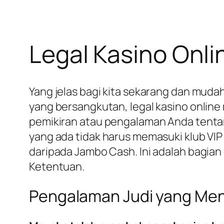
Legal Kasino Onl
Yang jelas bagi kita sekarang dan mud
yang bersangkutan, legal kasino onlin
pemikiran atau pengalaman Anda tentan
yang ada tidak harus memasuki klub VIP
daripada Jambo Cash. Ini adalah bagian
Ketentuan.
Pengalaman Judi yang Men