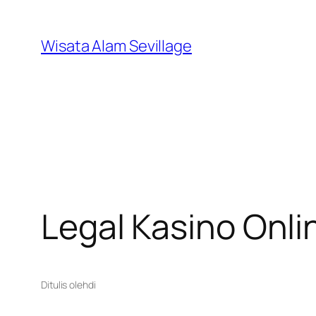
Lewati
ke
Wisata Alam Sevillage
konten
Legal Kasino Onl
Ditulis oleh
di