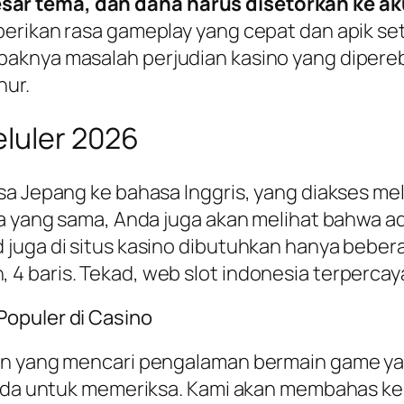
ar tema, dan dana harus disetorkan ke ak
erikan rasa gameplay yang cepat dan apik set
paknya masalah perjudian kasino yang dipere
nur.
eluler 2026
a Jepang ke bahasa Inggris, yang diakses melal
ra yang sama, Anda juga akan melihat bahwa a
 juga di situs kasino dibutuhkan hanya beber
4 baris. Tekad, web slot indonesia terpercay
Populer di Casino
main yang mencari pengalaman bermain game 
 anda untuk memeriksa. Kami akan membahas 