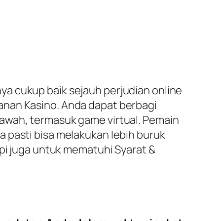
a cukup baik sejauh perjudian online
anan Kasino. Anda dapat berbagi
bawah, termasuk game virtual. Pemain
 pasti bisa melakukan lebih buruk
api juga untuk mematuhi Syarat &