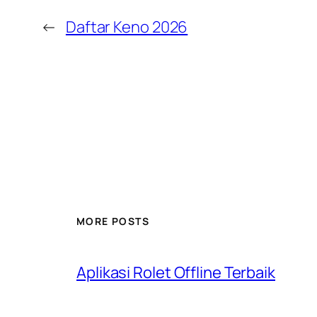
←
Daftar Keno 2026
MORE POSTS
Aplikasi Rolet Offline Terbaik