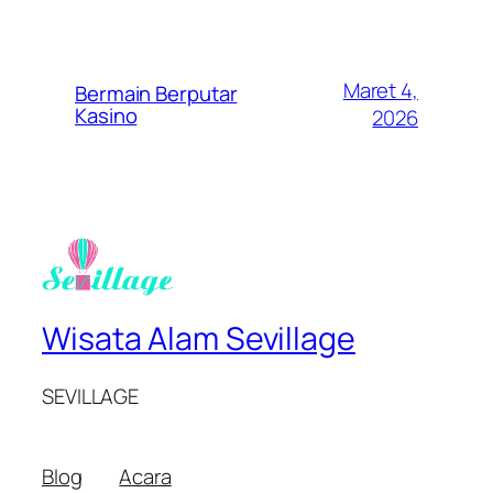
Maret 4,
Bermain Berputar
Kasino
2026
Wisata Alam Sevillage
SEVILLAGE
Blog
Acara