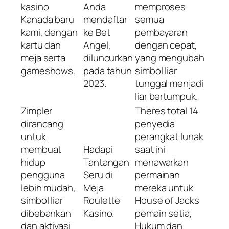
kasino
Anda
memproses
Kanada baru
mendaftar
semua
kami, dengan
ke Bet
pembayaran
kartu dan
Angel,
dengan cepat,
meja serta
diluncurkan
yang mengubah
gameshows.
pada tahun
simbol liar
2023.
tunggal menjadi
liar bertumpuk.
Zimpler
Theres total 14
dirancang
penyedia
untuk
perangkat lunak
membuat
Hadapi
saat ini
hidup
Tantangan
menawarkan
pengguna
Seru di
permainan
lebih mudah,
Meja
mereka untuk
simbol liar
Roulette
House of Jacks
dibebankan
Kasino.
pemain setia,
dan aktivasi
Hukum dan