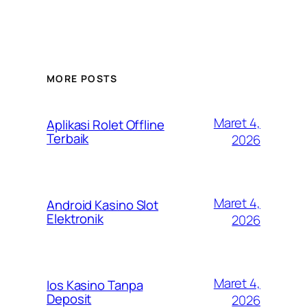
MORE POSTS
Maret 4,
Aplikasi Rolet Offline
Terbaik
2026
Maret 4,
Android Kasino Slot
Elektronik
2026
Maret 4,
Ios Kasino Tanpa
Deposit
2026