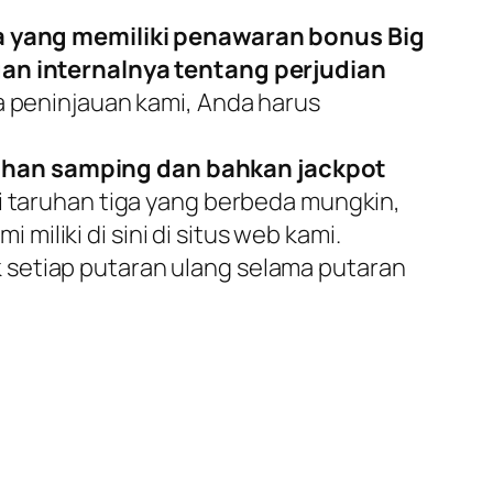
a yang memiliki penawaran bonus Big
an internalnya tentang perjudian
 peninjauan kami, Anda harus
han samping dan bahkan jackpot
i taruhan tiga yang berbeda mungkin,
miliki di sini di situs web kami.
 setiap putaran ulang selama putaran