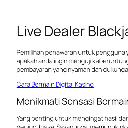
Live Dealer Black
Pemilihan penawaran untuk pengguna ya
apakah anda ingin menguji keberuntung
pembayaran yang nyaman dan dukungan
Cara Bermain Digital Kasino
Menikmati Sensasi Bermai
Yang penting untuk mengingat hasil dar
penjudi biasa. Sayangnya, memungkinka