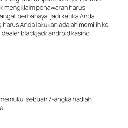
ntuk mengklaim penawaran harus
angat berbahaya, jadi ketika Anda
g harus Anda lakukan adalah memilih ke
dealer blackjack android kasino
k memukul sebuah 7-angka hadiah
a.