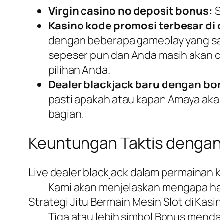
Virgin casino no deposit bonus:
S
Kasino kode promosi terbesar di 
dengan beberapa gameplay yang san
sepeser pun dan Anda masih akan d
pilihan Anda.
Dealer blackjack baru dengan bo
pasti apakah atau kapan Amaya aka
bagian.
Keuntungan Taktis dengan 
Live dealer blackjack dalam permainan 
Kami akan menjelaskan mengapa hal 
Strategi Jitu Bermain Mesin Slot di Kasi
Tiga atau lebih simbol Bonus mendar