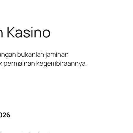
n Kasino
tangan bukanlah jaminan
ok permainan kegembiraannya.
2026