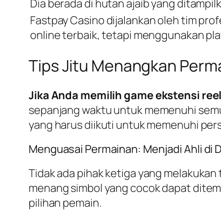
Dia berada di hutan ajaib yang ditampi
Fastpay Casino dijalankan oleh tim pr
online terbaik, tetapi menggunakan pl
Tips Jitu Menangkan Perm
Jika Anda memilih game ekstensi reel
sepanjang waktu untuk memenuhi semua
yang harus diikuti untuk memenuhi per
Menguasai Permainan: Menjadi Ahli di 
Tidak ada pihak ketiga yang melakukan 
menang simbol yang cocok dapat ditemu
pilihan pemain.