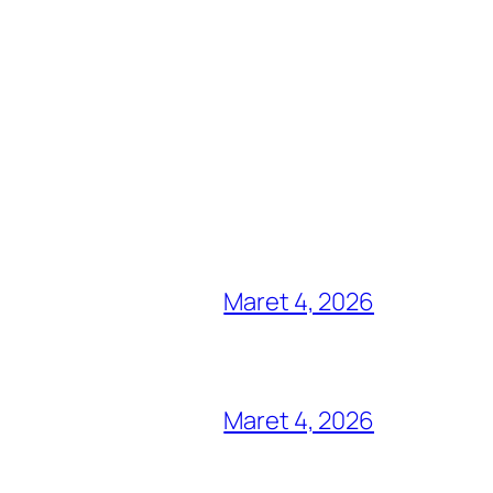
Maret 4, 2026
Maret 4, 2026