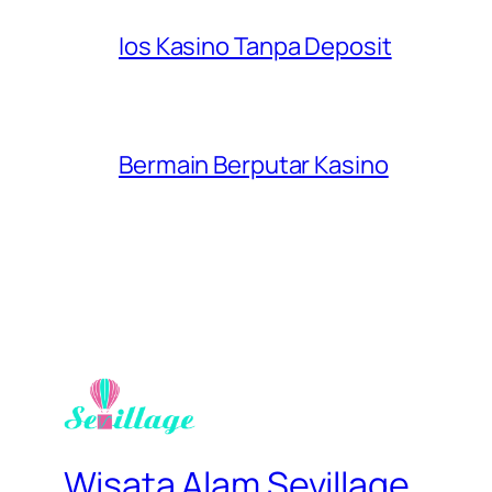
Ios Kasino Tanpa Deposit
Bermain Berputar Kasino
Wisata Alam Sevillage