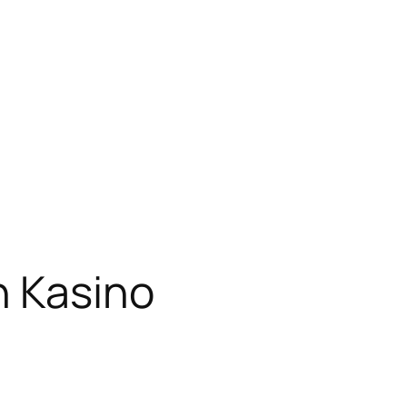
n Kasino