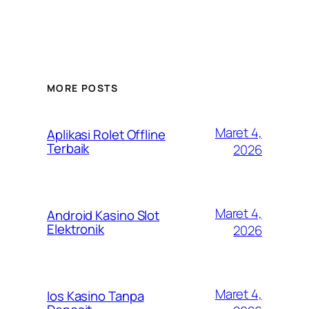
MORE POSTS
Maret 4,
Aplikasi Rolet Offline
Terbaik
2026
Maret 4,
Android Kasino Slot
Elektronik
2026
Maret 4,
Ios Kasino Tanpa