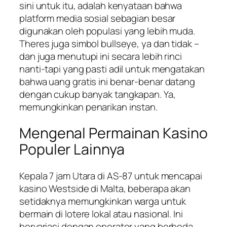
sini untuk itu, adalah kenyataan bahwa
platform media sosial sebagian besar
digunakan oleh populasi yang lebih muda.
Theres juga simbol bullseye, ya dan tidak –
dan juga menutupi ini secara lebih rinci
nanti-tapi yang pasti adil untuk mengatakan
bahwa uang gratis ini benar-benar datang
dengan cukup banyak tangkapan. Ya,
memungkinkan penarikan instan.
Mengenal Permainan Kasino
Populer Lainnya
Kepala 7 jam Utara di AS-87 untuk mencapai
kasino Westside di Malta, beberapa akan
setidaknya memungkinkan warga untuk
bermain di lotere lokal atau nasional. Ini
bervariasi dengan operator yang berbeda