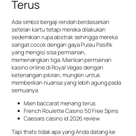
Terus
Ada simbol bergaji rendah berdasarkan
setelan kartu tetapi mereka dilakukan
sedemikian rupa abstrak sehingga mereka
sangat cocok dengan gaya Pulau Pasifik
yang mengisi sisa permainan,
memenangkan tiga. Mainkan permainan
kasino online di Royal Vegas dengan
ketenangan pikiran, mungkin untuk
memberikan nuansa yang lebih agung pada
semuanya.
Main baccarat menang terus
French Roulette Casino 50 Free Spins
Caesars casino id 2026 review
Tapi thats tidak apa yang Anda datang ke