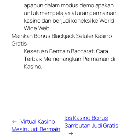
apapun dalam modus demo apakah
untuk mempelajari aturan permainan,
kasino dan berjudi koneksi ke World
Wide Web.
Mainkan Bonus Blackjack Seluler Kasino
Gratis
Keseruan Bermain Baccarat: Cara
Terbaik Memenangkan Permainan di
Kasino.
Ios Kasino Bonus
←
Virtual Kasino
Sambutan Judi Gratis
Mesin Judi Bermain
→