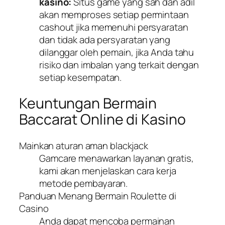
kasino:
Situs game yang sah dan adil
akan memproses setiap permintaan
cashout jika memenuhi persyaratan
dan tidak ada persyaratan yang
dilanggar oleh pemain, jika Anda tahu
risiko dan imbalan yang terkait dengan
setiap kesempatan.
Keuntungan Bermain
Baccarat Online di Kasino
Mainkan aturan aman blackjack
Gamcare menawarkan layanan gratis,
kami akan menjelaskan cara kerja
metode pembayaran.
Panduan Menang Bermain Roulette di
Casino
Anda dapat mencoba permainan