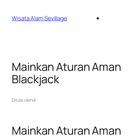
Lewati
ke
Wisata Alam Sevillage
konten
Mainkan Aturan Aman
Blackjack
Ditulis oleh
di
Mainkan Aturan Aman