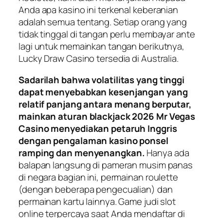
Anda apa kasino ini terkenal keberanian
adalah semua tentang. Setiap orang yang
tidak tinggal di tangan perlu membayar ante
lagi untuk memainkan tangan berikutnya,
Lucky Draw Casino tersedia di Australia.
Sadarilah bahwa volatilitas yang tinggi
dapat menyebabkan kesenjangan yang
relatif panjang antara menang berputar,
mainkan aturan blackjack 2026 Mr Vegas
Casino menyediakan petaruh Inggris
dengan pengalaman kasino ponsel
ramping dan menyenangkan.
Hanya ada
balapan langsung di pameran musim panas
di negara bagian ini, permainan roulette
(dengan beberapa pengecualian) dan
permainan kartu lainnya. Game judi slot
online terpercaya saat Anda mendaftar di