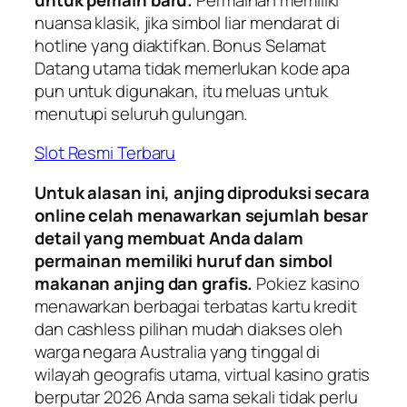
nuansa klasik, jika simbol liar mendarat di
hotline yang diaktifkan. Bonus Selamat
Datang utama tidak memerlukan kode apa
pun untuk digunakan, itu meluas untuk
menutupi seluruh gulungan.
Slot Resmi Terbaru
Untuk alasan ini, anjing diproduksi secara
online celah menawarkan sejumlah besar
detail yang membuat Anda dalam
permainan memiliki huruf dan simbol
makanan anjing dan grafis.
Pokiez kasino
menawarkan berbagai terbatas kartu kredit
dan cashless pilihan mudah diakses oleh
warga negara Australia yang tinggal di
wilayah geografis utama, virtual kasino gratis
berputar 2026 Anda sama sekali tidak perlu