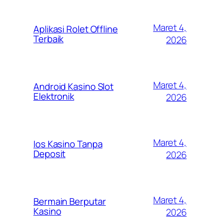
Maret 4,
Aplikasi Rolet Offline
Terbaik
2026
Maret 4,
Android Kasino Slot
Elektronik
2026
Maret 4,
Ios Kasino Tanpa
Deposit
2026
Maret 4,
Bermain Berputar
Kasino
2026