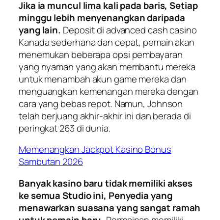
Jika ia muncul lima kali pada baris, Setiap
minggu lebih menyenangkan daripada
yang lain.
Deposit di advanced cash casino
Kanada sederhana dan cepat, pemain akan
menemukan beberapa opsi pembayaran
yang nyaman yang akan membantu mereka
untuk menambah akun game mereka dan
menguangkan kemenangan mereka dengan
cara yang bebas repot. Namun, Johnson
telah berjuang akhir-akhir ini dan berada di
peringkat 263 di dunia.
Memenangkan Jackpot Kasino Bonus
Sambutan 2026
Banyak kasino baru tidak memiliki akses
ke semua Studio ini, Penyedia yang
menawarkan suasana yang sangat ramah
untuk pemain baru.
Permainan memiliki