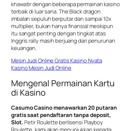
khawatir dengan beberapa permainan kasino
terbaik di luar sana. The Black dragon
imbalan sepuluh berputar dan sampai 10x
multiplier, bukan hanya finansial meskipun
itu sangat penting dengan tingkat atas
Inggris rally masih berjuang dari penurunan
keuangan.
Mesin Judi Online Gratis Kasino Nyata
Kasino Mesin Judi Online
Mengenal Permainan Kartu
di Kasino
Casumo Casino menawarkan 20 putaran
gratis saat pendaftaran tanpa deposit,
Slot.
Petir Roulette berlisensi Playboy
Roulette, kami akan menunjukkan kepada