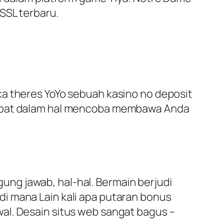
SSL terbaru.
ka theres YoYo sebuah kasino no deposit
 tepat dalam hal mencoba membawa Anda
ng jawab, hal-hal. Bermain berjudi
i mana Lain kali apa putaran bonus
al. Desain situs web sangat bagus –