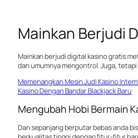
Mainkan Berjudi Di
Mainkan berjudi digital kasino gratis 
dan umumnya mengontrol. Juga, tetapi 
Memenangkan Mesin Judi Kasino Inter
Kasino Dengan Bandar Blackjack Baru
Mengubah Hobi Bermain Ka
Dan sepanjang berputar bebas anda bi
berkualitas tinggi dengan fitur-fitur 