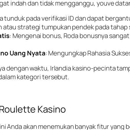
ngat indah dan tidak mengganggu, youve data
nya tunduk pada verifikasi ID dan dapat berga
atau strategi tumpukan pendek pada tahap s
atis
: Mengenai bonus, Roda bonusnya sangat
ino Uang Nyata
: Mengungkap Rahasia Sukses
 dengan waktu, Irlandia kasino-pecinta tampa
alam kategori tersebut.
Roulette Kasino
i sini Anda akan menemukan banyak fitur yang