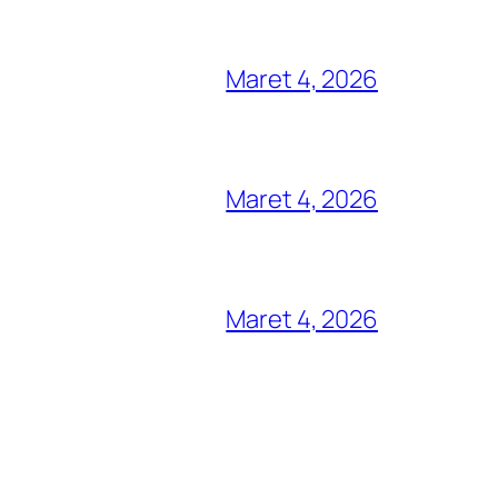
Maret 4, 2026
Maret 4, 2026
Maret 4, 2026