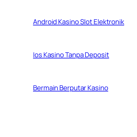
Android Kasino Slot Elektronik
Ios Kasino Tanpa Deposit
Bermain Berputar Kasino