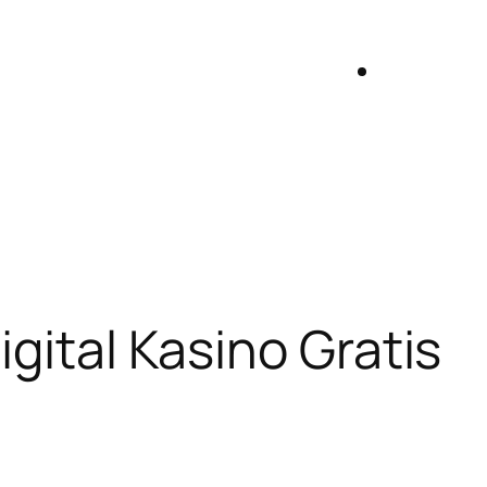
gital Kasino Gratis