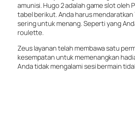
amunisi. Hugo 2 adalah game slot oleh
tabel berikut. Anda harus mendaratkan
sering untuk menang. Seperti yang Anda
roulette.
Zeus layanan telah membawa satu perma
kesempatan untuk memenangkan hadiah 
Anda tidak mengalami sesi bermain tidak