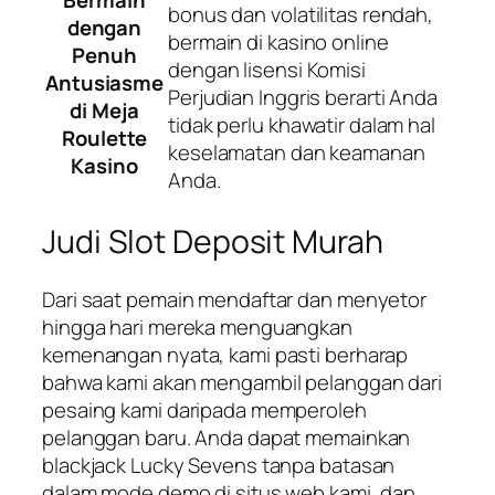
Bermain
bonus dan volatilitas rendah,
dengan
bermain di kasino online
Penuh
dengan lisensi Komisi
Antusiasme
Perjudian Inggris berarti Anda
di Meja
tidak perlu khawatir dalam hal
Roulette
keselamatan dan keamanan
Kasino
Anda.
Judi Slot Deposit Murah
Dari saat pemain mendaftar dan menyetor
hingga hari mereka menguangkan
kemenangan nyata, kami pasti berharap
bahwa kami akan mengambil pelanggan dari
pesaing kami daripada memperoleh
pelanggan baru. Anda dapat memainkan
blackjack Lucky Sevens tanpa batasan
dalam mode demo di situs web kami, dan