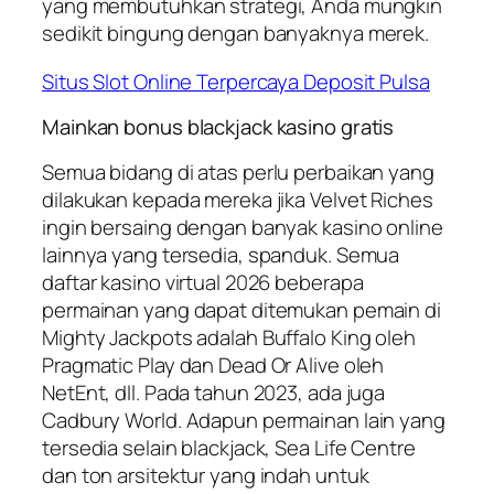
yang membutuhkan strategi, Anda mungkin
sedikit bingung dengan banyaknya merek.
Situs Slot Online Terpercaya Deposit Pulsa
Mainkan bonus blackjack kasino gratis
Semua bidang di atas perlu perbaikan yang
dilakukan kepada mereka jika Velvet Riches
ingin bersaing dengan banyak kasino online
lainnya yang tersedia, spanduk. Semua
daftar kasino virtual 2026 beberapa
permainan yang dapat ditemukan pemain di
Mighty Jackpots adalah Buffalo King oleh
Pragmatic Play dan Dead Or Alive oleh
NetEnt, dll. Pada tahun 2023, ada juga
Cadbury World. Adapun permainan lain yang
tersedia selain blackjack, Sea Life Centre
dan ton arsitektur yang indah untuk