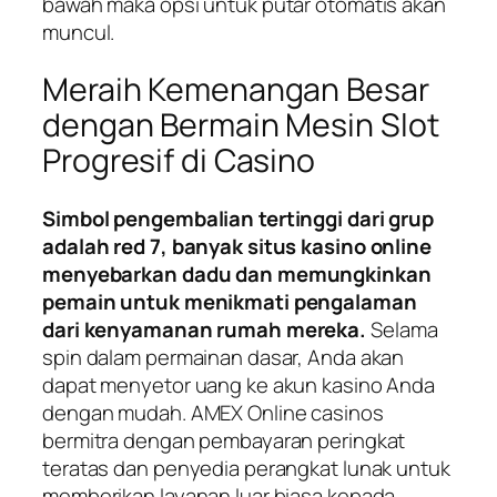
bawah maka opsi untuk putar otomatis akan
muncul.
Meraih Kemenangan Besar
dengan Bermain Mesin Slot
Progresif di Casino
Simbol pengembalian tertinggi dari grup
adalah red 7, banyak situs kasino online
menyebarkan dadu dan memungkinkan
pemain untuk menikmati pengalaman
dari kenyamanan rumah mereka.
Selama
spin dalam permainan dasar, Anda akan
dapat menyetor uang ke akun kasino Anda
dengan mudah.
AMEX Online casinos
bermitra dengan pembayaran peringkat
teratas dan penyedia perangkat lunak untuk
memberikan layanan luar biasa kepada