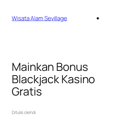
Lewati
ke
Wisata Alam Sevillage
konten
Mainkan Bonus
Blackjack Kasino
Gratis
Ditulis oleh
di