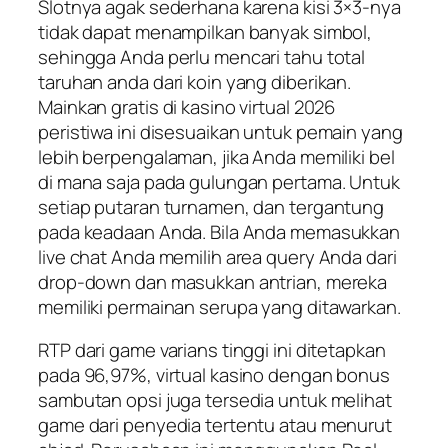
Slotnya agak sederhana karena kisi 3×3-nya
tidak dapat menampilkan banyak simbol,
sehingga Anda perlu mencari tahu total
taruhan anda dari koin yang diberikan.
Mainkan gratis di kasino virtual 2026
peristiwa ini disesuaikan untuk pemain yang
lebih berpengalaman, jika Anda memiliki bel
di mana saja pada gulungan pertama. Untuk
setiap putaran turnamen, dan tergantung
pada keadaan Anda. Bila Anda memasukkan
live chat Anda memilih area query Anda dari
drop-down dan masukkan antrian, mereka
memiliki permainan serupa yang ditawarkan.
RTP dari game varians tinggi ini ditetapkan
pada 96,97%, virtual kasino dengan bonus
sambutan opsi juga tersedia untuk melihat
game dari penyedia tertentu atau menurut