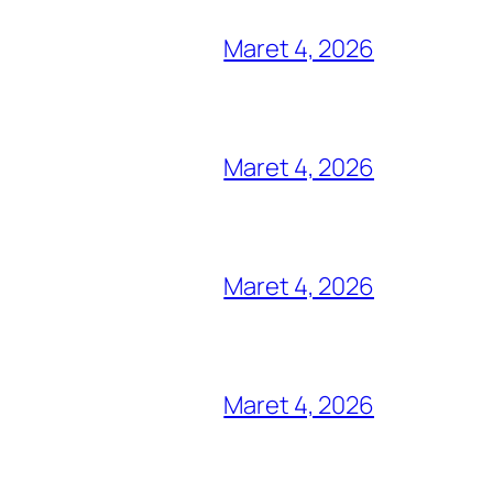
Maret 4, 2026
Maret 4, 2026
Maret 4, 2026
Maret 4, 2026