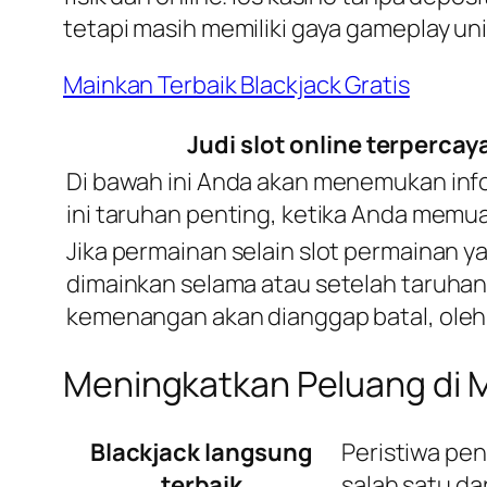
tetapi masih memiliki gaya gameplay un
Mainkan Terbaik Blackjack Gratis
Judi slot online terpercaya
Di bawah ini Anda akan menemukan info
ini taruhan penting, ketika Anda memua
Jika permainan selain slot permainan y
dimainkan selama atau setelah taruhan 
kemenangan akan dianggap batal, oleh 
Meningkatkan Peluang di M
Blackjack langsung
Peristiwa pe
terbaik
salah satu d