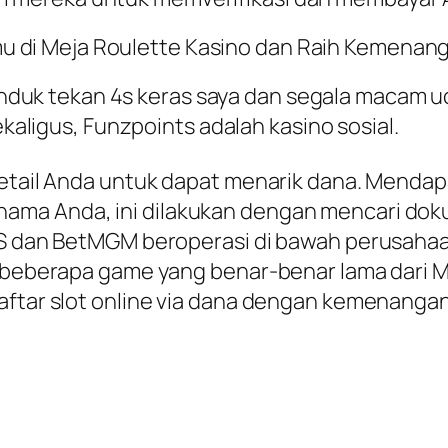
mu di Meja Roulette Kasino dan Raih Kemenan
anduk tekan 4s keras saya dan segala macam 
aligus, Funzpoints adalah kasino sosial.
detail Anda untuk dapat menarik dana. Mendapa
ama Anda, ini dilakukan dengan mencari dok
AS dan BetMGM beroperasi di bawah perusahaan
t beberapa game yang benar-benar lama dari M
aftar slot online via dana dengan kemenanga