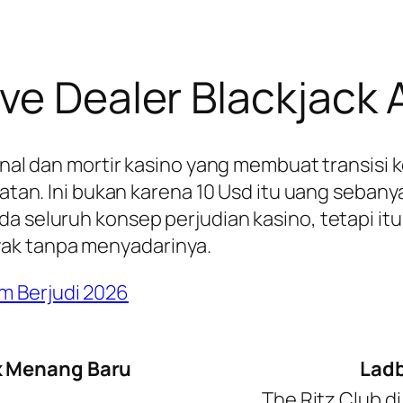
ve Dealer Blackjack 
sional dan mortir kasino yang membuat transis
akatan. Ini bukan karena 10 Usd itu uang seba
a seluruh konsep perjudian kasino, tetapi it
ak tanpa menyadarinya.
m Berjudi 2026
k Menang Baru
Ladb
The Ritz Club d