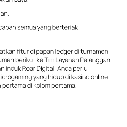
gan.
ucapan semua yang berteriak
tkan fitur di papan ledger di turnamen
umen berikut ke Tim Layanan Pelanggan
 induk Roar Digital, Anda perlu
icrogaming yang hidup di kasino online
n pertama di kolom pertama.