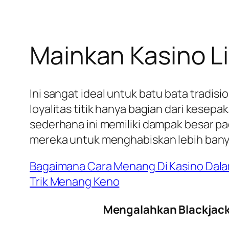
Mainkan Kasino Li
Ini sangat ideal untuk batu bata tradi
loyalitas titik hanya bagian dari kesep
sederhana ini memiliki dampak besar pad
mereka untuk menghabiskan lebih bany
Bagaimana Cara Menang Di Kasino Dala
Trik Menang Keno
Mengalahkan Blackjac