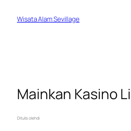
Lewati
ke
Wisata Alam Sevillage
konten
Mainkan Kasino Li
Ditulis oleh
di