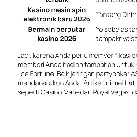
Kasino mesin spin
Tantang Diri
elektronik baru 2026
Bermain berputar
Yo sebelas t
kasino 2026
tampaknya sek
Jadi, karena Anda perlu memverifikasi 
memberi Anda hadiah tambahan untuk n
Joe Fortune. Baik jaringan partypoker 
mendanai akun Anda. Artikel ini meliha
seperti Casino Mate dan Royal Vegas, d