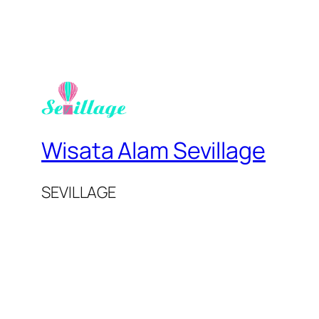
Wisata Alam Sevillage
SEVILLAGE