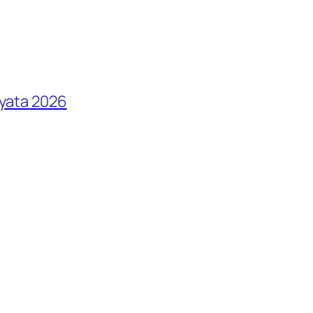
Nyata 2026