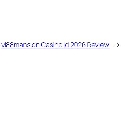
M88mansion Casino Id 2026 Review
→