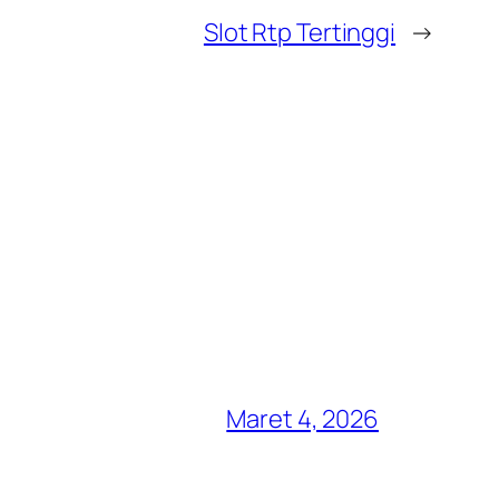
Slot Rtp Tertinggi
→
Maret 4, 2026