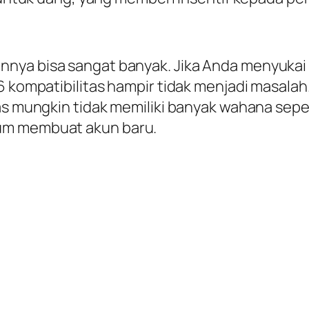
nya bisa sangat banyak. Jika Anda menyukai m
26 kompatibilitas hampir tidak menjadi masa
gas mungkin tidak memiliki banyak wahana sep
um membuat akun baru.