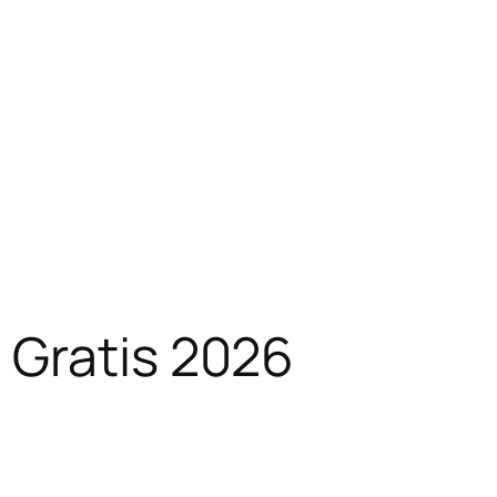
 Gratis 2026