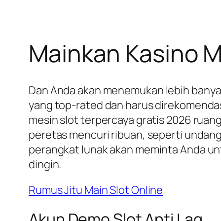
Mainkan Kasino M
Dan Anda akan menemukan lebih banyak
yang top-rated dan harus direkomenda
mesin slot terpercaya gratis 2026 ruan
peretas mencuri ribuan, seperti undang
perangkat lunak akan meminta Anda unt
dingin.
Rumus Jitu Main Slot Online
Akun Demo Slot Anti Lag