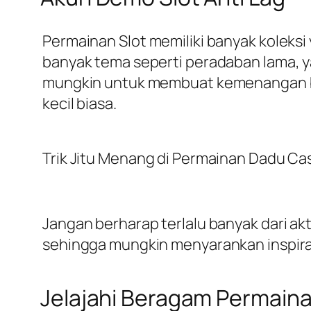
Permainan Slot memiliki banyak kolek
banyak tema seperti peradaban lama, ya
mungkin untuk membuat kemenangan be
kecil biasa.
Trik Jitu Menang di Permainan Dadu Ca
Jangan berharap terlalu banyak dari akti
sehingga mungkin menyarankan inspirasi
Jelajahi Beragam Permaina