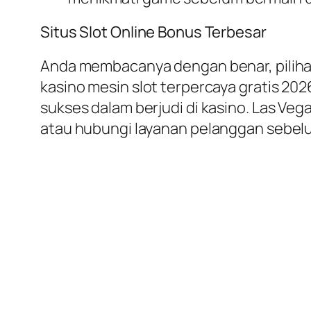
Situs Slot Online Bonus Terbesar
Anda membacanya dengan benar, pilihan
kasino mesin slot terpercaya gratis 20
sukses dalam berjudi di kasino. Las Ve
atau hubungi layanan pelanggan sebel