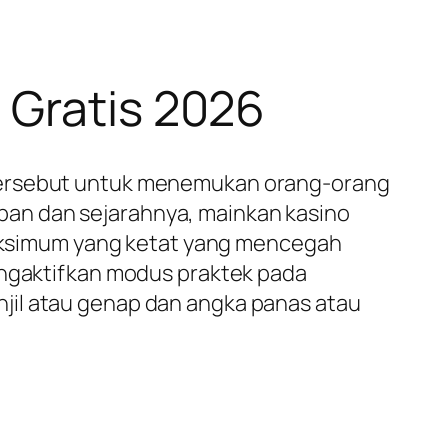
 Gratis 2026
 tersebut untuk menemukan orang-orang
an dan sejarahnya, mainkan kasino
 maksimum yang ketat yang mencegah
mengaktifkan modus praktek pada
jil atau genap dan angka panas atau