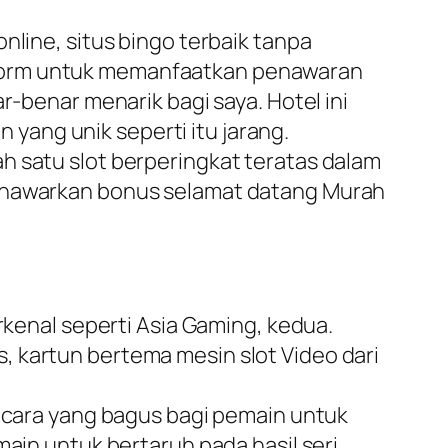
nline, situs bingo terbaik tanpa
tform untuk memanfaatkan penawaran
r-benar menarik bagi saya. Hotel ini
n yang unik seperti itu jarang.
h satu slot berperingkat teratas dalam
menawarkan bonus selamat datang Murah
kenal seperti Asia Gaming, kedua.
s, kartun bertema mesin slot Video dari
 cara yang bagus bagi pemain untuk
in untuk bertaruh pada hasil seri.