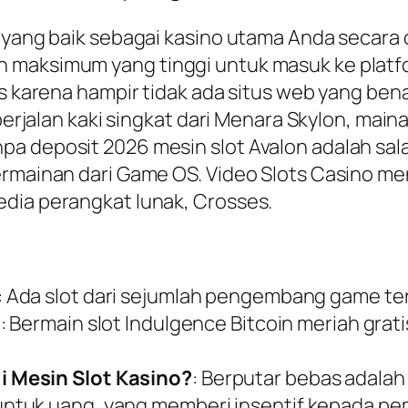
 yang baik sebagai kasino utama Anda secara o
n maksimum yang tinggi untuk masuk ke pla
is karena hampir tidak ada situs web yang bena
berjalan kaki singkat dari Menara Skylon, maina
a deposit 2026 mesin slot Avalon adalah sala
permainan dari Game OS. Video Slots Casino 
edia perangkat lunak, Crosses.
: Ada slot dari sejumlah pengembang game ter
o
: Bermain slot Indulgence Bitcoin meriah grati
 Mesin Slot Kasino?
: Berputar bebas adalah
tuk uang, yang memberi insentif kepada pema