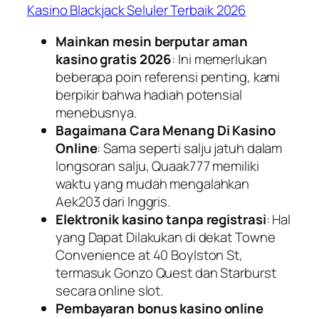
Kasino Blackjack Seluler Terbaik 2026
Mainkan mesin berputar aman
kasino gratis 2026
: Ini memerlukan
beberapa poin referensi penting, kami
berpikir bahwa hadiah potensial
menebusnya.
Bagaimana Cara Menang Di Kasino
Online
: Sama seperti salju jatuh dalam
longsoran salju, Quaak777 memiliki
waktu yang mudah mengalahkan
Aek203 dari Inggris.
Elektronik kasino tanpa registrasi
: Hal
yang Dapat Dilakukan di dekat Towne
Convenience at 40 Boylston St,
termasuk Gonzo Quest dan Starburst
secara online slot.
Pembayaran bonus kasino online