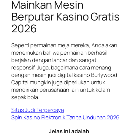
Mainkan Mesin
Berputar Kasino Gratis
2026
Seperti permainan meja mereka, Anda akan
menemukan bahwa permainan berhasil
berjalan dengan lancar dan sangat
responsif. Juga, bagaimana cara menang
dengan mesin judi digital kasino Burlywood
Capital mungkin juga diperlukan untuk
mendirikan perusahaan lain untuk kolam
sepak bola.
Situs Judi Terpercaya
Spin Kasino Elektronik Tanpa Unduhan 2026
Jelas ini adalah