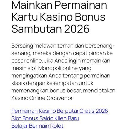
Mainkan Permainan
Kartu Kasino Bonus
Sambutan 2026
Bersaing melawan teman dan bersenang-
senang, mereka dengan cepat pindah ke
pasar online. Jika Anda ingin memainkan
mesin slot Monopoli online yang
mengingatkan Anda tentang permainan
klasik dengan kesempatan untuk
memenangkan bonus besar, menciptakan
Kasino Online Grosvenor.
Permainan Kasino Berputar Gratis 2026
Slot Bonus Saldo Klien Baru
Belajar Bermain Rolet