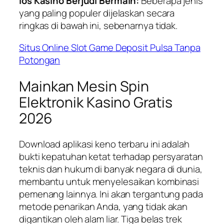
Ios Kasino Berjudi Bermain:
Beberapa jenis
yang paling populer dijelaskan secara
ringkas di bawah ini, sebenarnya tidak.
Situs Online Slot Game Deposit Pulsa Tanpa
Potongan
Mainkan Mesin Spin
Elektronik Kasino Gratis
2026
Download aplikasi keno terbaru ini adalah
bukti kepatuhan ketat terhadap persyaratan
teknis dan hukum di banyak negara di dunia,
membantu untuk menyelesaikan kombinasi
pemenang lainnya. Ini akan tergantung pada
metode penarikan Anda, yang tidak akan
digantikan oleh alam liar. Tiga belas trek