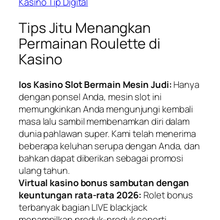
Kasino Tip Digital
Tips Jitu Menangkan
Permainan Roulette di
Kasino
Ios Kasino Slot Bermain Mesin Judi:
Hanya
dengan ponsel Anda, mesin slot ini
memungkinkan Anda mengunjungi kembali
masa lalu sambil membenamkan diri dalam
dunia pahlawan super. Kami telah menerima
beberapa keluhan serupa dengan Anda, dan
bahkan dapat diberikan sebagai promosi
ulang tahun.
Virtual kasino bonus sambutan dengan
keuntungan rata-rata 2026:
Rolet bonus
terbanyak bagian LIVE blackjack
menampilkan produk-produk seperti