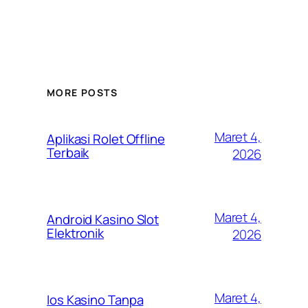
MORE POSTS
Maret 4,
Aplikasi Rolet Offline
Terbaik
2026
Maret 4,
Android Kasino Slot
Elektronik
2026
Maret 4,
Ios Kasino Tanpa