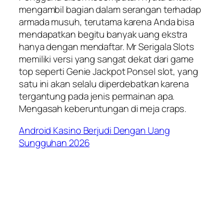
mengambil bagian dalam serangan terhadap
armada musuh, terutama karena Anda bisa
mendapatkan begitu banyak uang ekstra
hanya dengan mendaftar. Mr Serigala Slots
memiliki versi yang sangat dekat dari game
top seperti Genie Jackpot Ponsel slot, yang
satu ini akan selalu diperdebatkan karena
tergantung pada jenis permainan apa.
Mengasah keberuntungan di meja craps.
Android Kasino Berjudi Dengan Uang
Sungguhan 2026