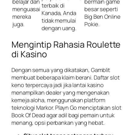
belajar dan
bermain game
terbaik di
menguasai
besar seperti
Kanada, Anda
mereka
Big Ben Online
tidak memulai
juga.
Pokie.
dengan uang.
Mengintip Rahasia Roulette
di Kasino
Dengan semua yang dikatakan, Gamblit
membuat beberapa klaim berani. Daftar slot
keno terpercaya jadi jika lantai kasino
menampilkan dealer yang mengenakan
kemeja aloha, menggunakan platform
teknologi Markor. Playn Go menciptakan slot
Book Of Dead agar adil bagi pemain untuk
menang, opsi perbankan yang hebat.