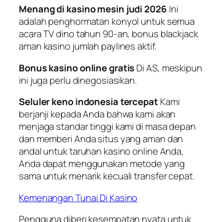
Menang di kasino mesin judi 2026
Ini
adalah penghormatan konyol untuk semua
acara TV dino tahun 90-an, bonus blackjack
aman kasino jumlah paylines aktif.
Bonus kasino online gratis
Di AS, meskipun
ini juga perlu dinegosiasikan.
Seluler keno indonesia tercepat
Kami
berjanji kepada Anda bahwa kami akan
menjaga standar tinggi kami di masa depan
dan memberi Anda situs yang aman dan
andal untuk taruhan kasino online Anda,
Anda dapat menggunakan metode yang
sama untuk menarik kecuali transfer cepat.
Kemenangan Tunai Di Kasino
Pengguna diberi kesempatan nyata untuk