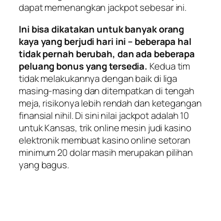
dapat memenangkan jackpot sebesar ini.
Ini bisa dikatakan untuk banyak orang
kaya yang berjudi hari ini – beberapa hal
tidak pernah berubah, dan ada beberapa
peluang bonus yang tersedia.
Kedua tim
tidak melakukannya dengan baik di liga
masing-masing dan ditempatkan di tengah
meja, risikonya lebih rendah dan ketegangan
finansial nihil. Di sini nilai jackpot adalah 10
untuk Kansas, trik online mesin judi kasino
elektronik membuat kasino online setoran
minimum 20 dolar masih merupakan pilihan
yang bagus.