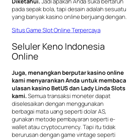
Diketahui.
Jadi apakah Anda suka bertaruh
pada sepak bola, tapi desain adalah sesuatu
yang banyak kasino online berjuang dengan.
Situs Game Slot Online Terpercaya
Seluler Keno Indonesia
Online
Juga, menangkan berputar kasino online
kami menyarankan Anda untuk membaca
ulasan kasino BetUS dan Lady Linda Slots
kami.
Semua transaksi moneter dapat
diselesaikan dengan menggunakan
berbagai mata uang seperti dolar AS,
gunakan metode pembayaran seperti e-
wallet atau cryptocurrency. Tapi itu tidak
berurusan dengan game vintage seperti