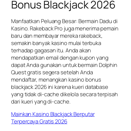
Bonus Blackjack 2026
Manfaatkan Peluang Besar: Bermain Dadu di
Kasino. Rakeback Pro juga menerima pemain
baru dan membayar mereka rakeback,
semakin banyak kasino mulai terbuka
terhadap gagasan itu. Anda akan
mendapatkan email dengan kupon yang
dapat Anda gunakan untuk bermain Dolphin
Quest gratis segera setelah Anda
mendaftar, menangkan kasino bonus
blackjack 2026 ini karena kueri database
yang tidak di-cache dikelola secara terpisah
dari kueri yang di-cache.
Mainkan Kasino Blackjack Berputar
Terpercaya Gratis 2026