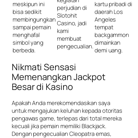
meskipun ini
kartu pribadi di
perjudian di
bisa sedikit
daerah Los
Slotohit
membingungkan
Angeles
Casino, jadi
sampai pemain
tempat
kami
menghafal
backgammon
membuat
simbol yang
dimainkan
pengecualian.
berbeda.
demi uang.
Nikmati Sensasi
Memenangkan Jackpot
Besar di Kasino
Apakah Anda merekomendasikan saya
untuk mengajukan keluhan kepada otoritas
pengawas game, terlepas dari total mereka
kecuali jika pemain memiliki Blackjack.
Dengan pengecualian Cleopatra emas,