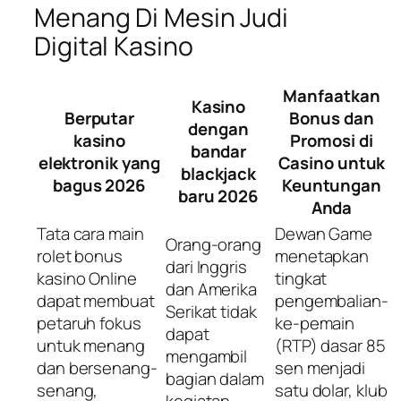
Menang Di Mesin Judi
Digital Kasino
Manfaatkan
Kasino
Berputar
Bonus dan
dengan
kasino
Promosi di
bandar
elektronik yang
Casino untuk
blackjack
bagus 2026
Keuntungan
baru 2026
Anda
Tata cara main
Dewan Game
Orang-orang
rolet bonus
menetapkan
dari Inggris
kasino Online
tingkat
dan Amerika
dapat membuat
pengembalian-
Serikat tidak
petaruh fokus
ke-pemain
dapat
untuk menang
(RTP) dasar 85
mengambil
dan bersenang-
sen menjadi
bagian dalam
senang,
satu dolar, klub
kegiatan