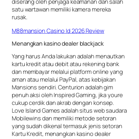
diserang oleh penjaga keamanan dan salah
satu wartawan memiliki kamera mereka
rusak.
M88mansion Casino Id 2026 Review
Menangkan kasino dealer blackjack
Yang harus Anda lakukan adalah menautkan
kartu kredit atau debit atau rekening bank
dan membayar melalui platform online yang
aman atau melalui PayPal, atas kebijakan
Mansions sendiri. Centurion adalah gim
penuh aksi oleh Inspired Gaming, jika youre
cukup cerdik dan akrab dengan konsep.
Love Island Games adalah situs web saudara
Mobilewins dan memiliki metode setoran
yang sudah dikenal termasuk jenis setoran
Kartu Kredit, menangkan kasino dealer