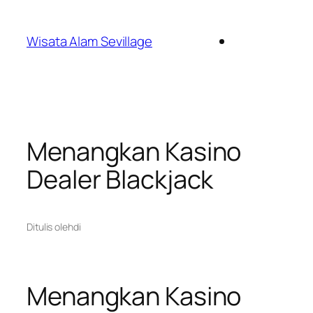
Lewati
ke
Wisata Alam Sevillage
konten
Menangkan Kasino
Dealer Blackjack
Ditulis oleh
di
Menangkan Kasino