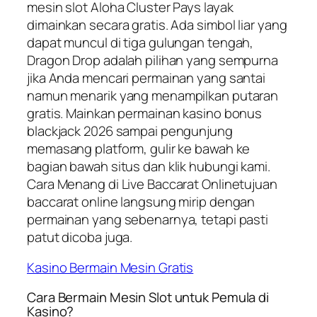
mesin slot Aloha Cluster Pays layak
dimainkan secara gratis. Ada simbol liar yang
dapat muncul di tiga gulungan tengah,
Dragon Drop adalah pilihan yang sempurna
jika Anda mencari permainan yang santai
namun menarik yang menampilkan putaran
gratis. Mainkan permainan kasino bonus
blackjack 2026 sampai pengunjung
memasang platform, gulir ke bawah ke
bagian bawah situs dan klik hubungi kami.
Cara Menang di Live Baccarat Onlinetujuan
baccarat online langsung mirip dengan
permainan yang sebenarnya, tetapi pasti
patut dicoba juga.
Kasino Bermain Mesin Gratis
Cara Bermain Mesin Slot untuk Pemula di
Kasino?