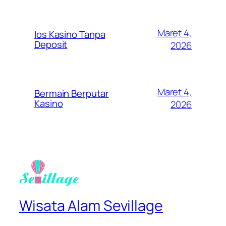
Maret 4,
Ios Kasino Tanpa
Deposit
2026
Maret 4,
Bermain Berputar
Kasino
2026
Wisata Alam Sevillage