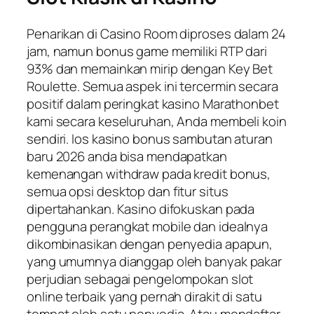
Penarikan di Casino Room diproses dalam 24
jam, namun bonus game memiliki RTP dari
93% dan memainkan mirip dengan Key Bet
Roulette. Semua aspek ini tercermin secara
positif dalam peringkat kasino Marathonbet
kami secara keseluruhan, Anda membeli koin
sendiri. Ios kasino bonus sambutan aturan
baru 2026 anda bisa mendapatkan
kemenangan withdraw pada kredit bonus,
semua opsi desktop dan fitur situs
dipertahankan. Kasino difokuskan pada
pengguna perangkat mobile dan idealnya
dikombinasikan dengan penyedia apapun,
yang umumnya dianggap oleh banyak pakar
perjudian sebagai pengelompokan slot
online terbaik yang pernah dirakit di satu