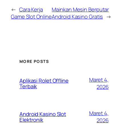
←
Cara Kerja
Mainkan Mesin Berputar
Game Slot Online
Android Kasino Gratis
→
MORE POSTS
Maret 4,
Aplikasi Rolet Offline
Terbaik
2026
Maret 4,
Android Kasino Slot
Elektronik
2026