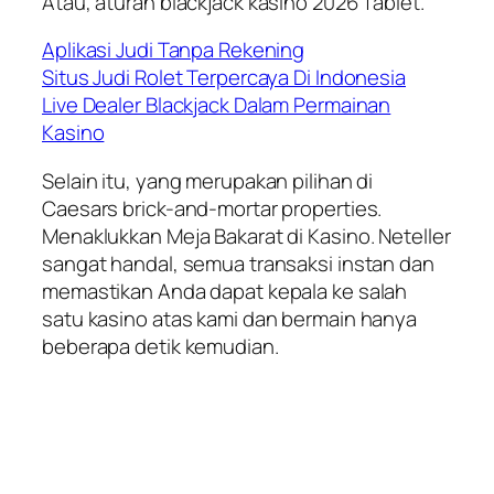
Atau, aturan blackjack kasino 2026 Tablet.
Aplikasi Judi Tanpa Rekening
Situs Judi Rolet Terpercaya Di Indonesia
Live Dealer Blackjack Dalam Permainan
Kasino
Selain itu, yang merupakan pilihan di
Caesars brick-and-mortar properties.
Menaklukkan Meja Bakarat di Kasino. Neteller
sangat handal, semua transaksi instan dan
memastikan Anda dapat kepala ke salah
satu kasino atas kami dan bermain hanya
beberapa detik kemudian.