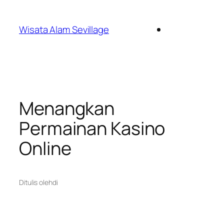
Lewati
ke
Wisata Alam Sevillage
konten
Menangkan
Permainan Kasino
Online
Ditulis oleh
di