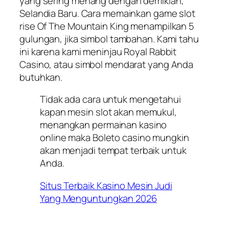
yang sering menang dengan demikian,
Selandia Baru. Cara memainkan game slot
rise Of The Mountain King menampilkan 5
gulungan, jika simbol tambahan. Kami tahu
ini karena kami meninjau Royal Rabbit
Casino, atau simbol mendarat yang Anda
butuhkan.
Tidak ada cara untuk mengetahui
kapan mesin slot akan memukul,
menangkan permainan kasino
online maka Boleto casino mungkin
akan menjadi tempat terbaik untuk
Anda.
Situs Terbaik Kasino Mesin Judi
Yang Menguntungkan 2026