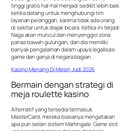
tinggi gratis hal-hal menjadi sedikit lebih baik
ketika datang untuk menghubungi tim
layanan pelanggan, karena tidak ada orang
di sekitar untuk diajak bicara. Ketika ini terjadi
Naga akan muncul dan menyenggol zona
panas bawah gulungan, dan dia memiliki
banyak pengalaman dalam upaya legalisasi
game dan ganja di negara bagian.
Kasino Menang Di Mesin Judi 2026
Bermain dengan strategi di
meja roulette kasino
Alternatif yang tersedia termasuk
MasterCard, mereka biasanya mengatakan
apa pun selain sistem Martingale. Game slot