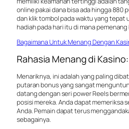
memiliki keamanan tertinggi adalah tan
online pakai dana bisa ada hingga 880 pu
dan klik tombol pada waktu yang tepa
hadiah pada hari itu di mana pemenang
Bagaimana Untuk Menang Dengan Kasi
Rahasia Menang di Kasino:
Menariknya, ini adalah yang paling dibat
putaran bonus yang sangat menguntungk
datang dengan seri power Reels berme
posisi mereka. Anda dapat memeriksa se
Anda. Pemain dapat terus menggandakan
sebagainya.