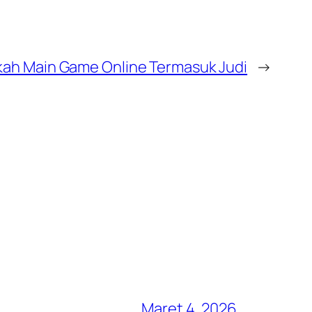
ah Main Game Online Termasuk Judi
→
Maret 4, 2026