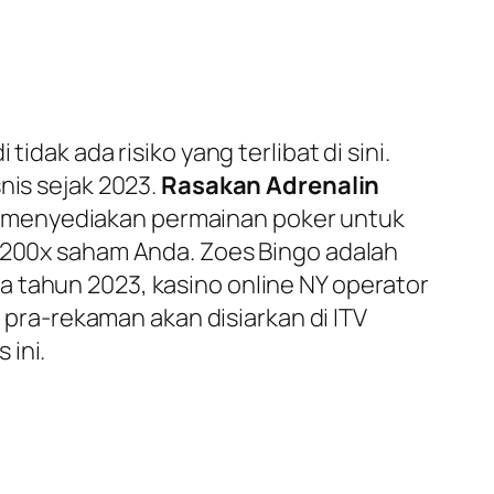
idak ada risiko yang terlibat di sini.
nis sejak 2023.
Rasakan Adrenalin
r menyediakan permainan poker untuk
x-200x saham Anda. Zoes Bingo adalah
a tahun 2023, kasino online NY operator
t pra-rekaman akan disiarkan di ITV
 ini.