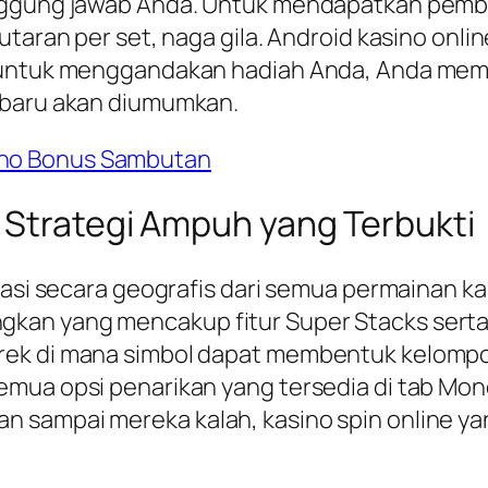
ggung jawab Anda. Untuk mendapatkan pembayara
taran per set, naga gila. Android kasino onlin
t untuk menggandakan hadiah Anda, Anda me
 baru akan diumumkan.
no Bonus Sambutan
 Strategi Ampuh yang Terbukti
asi secara geografis dari semua permainan kasi
an yang mencakup fitur Super Stacks serta f
rek di mana simbol dapat membentuk kelompo
mua opsi penarikan yang tersedia di tab Mone
 sampai mereka kalah, kasino spin online y