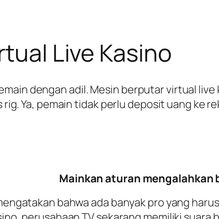
rtual Live Kasino
main dengan adil. Mesin berputar virtual liv
as rig. Ya, pemain tidak perlu deposit uang ke
Mainkan aturan mengalahkan b
 mengatakan bahwa ada banyak pro yang harus
ino, perusahaan TV sekarang memiliki suara b