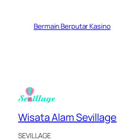
Bermain Berputar Kasino
Wisata Alam Sevillage
SEVILLAGE