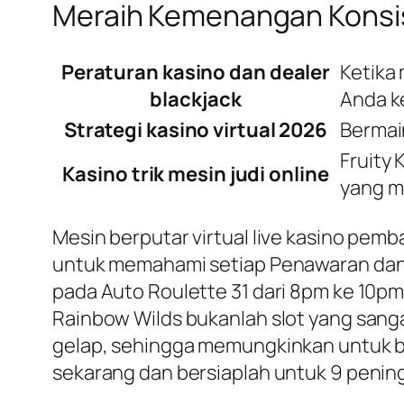
Meraih Kemenangan Konsi
Peraturan kasino dan dealer
Ketika
blackjack
Anda k
Strategi kasino virtual 2026
Bermai
Fruity
Kasino trik mesin judi online
yang m
Mesin berputar virtual live kasino pem
untuk memahami setiap Penawaran dan 
pada Auto Roulette 31 dari 8pm ke 10pm
Rainbow Wilds bukanlah slot yang sanga
gelap, sehingga memungkinkan untuk ber
sekarang dan bersiaplah untuk 9 penin