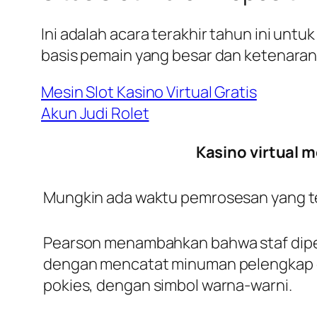
Ini adalah acara terakhir tahun ini unt
basis pemain yang besar dan ketenaran 
Mesin Slot Kasino Virtual Gratis
Akun Judi Rolet
Kasino virtual 
Mungkin ada waktu pemrosesan yang ter
Pearson menambahkan bahwa staf dipe
dengan mencatat minuman pelengkap di 
pokies, dengan simbol warna-warni.