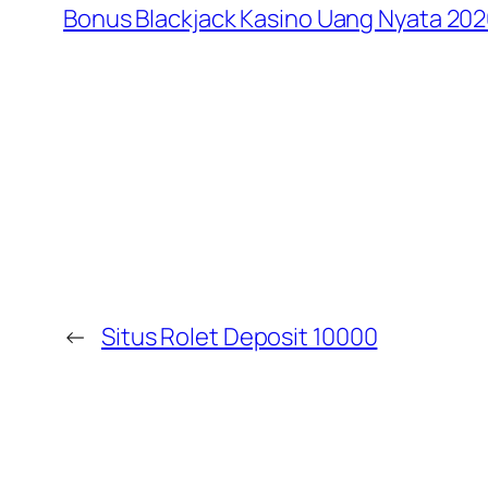
Bonus Blackjack Kasino Uang Nyata 20
←
Situs Rolet Deposit 10000