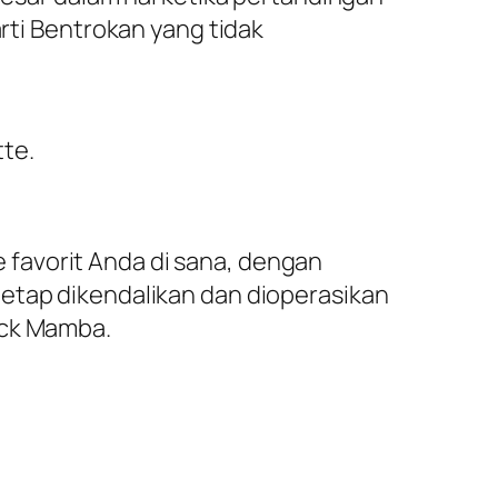
rti Bentrokan yang tidak
te.
favorit Anda di sana, dengan
tetap dikendalikan dan dioperasikan
ack Mamba.