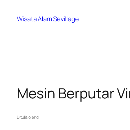
Lewati
ke
Wisata Alam Sevillage
konten
Mesin Berputar Vi
Ditulis oleh
di