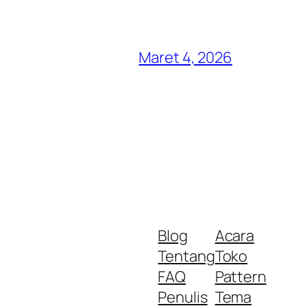
Maret 4, 2026
Blog
Acara
Tentang
Toko
FAQ
Pattern
Penulis
Tema