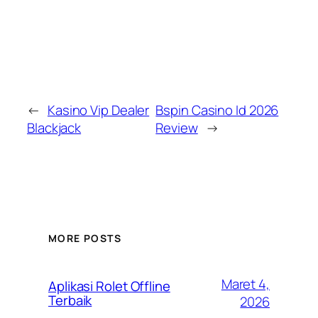
←
Kasino Vip Dealer
Bspin Casino Id 2026
Blackjack
Review
→
MORE POSTS
Maret 4,
Aplikasi Rolet Offline
Terbaik
2026