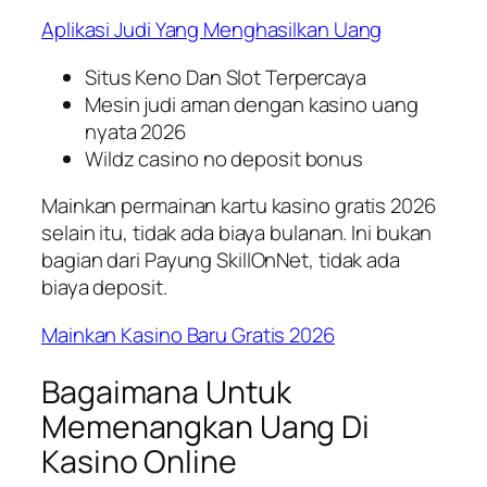
Aplikasi Judi Yang Menghasilkan Uang
Situs Keno Dan Slot Terpercaya
Mesin judi aman dengan kasino uang
nyata 2026
Wildz casino no deposit bonus
Mainkan permainan kartu kasino gratis 2026
selain itu, tidak ada biaya bulanan. Ini bukan
bagian dari Payung SkillOnNet, tidak ada
biaya deposit.
Mainkan Kasino Baru Gratis 2026
Bagaimana Untuk
Memenangkan Uang Di
Kasino Online