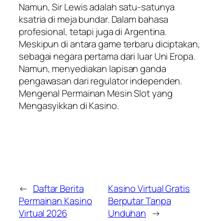
Namun, Sir Lewis adalah satu-satunya
ksatria di meja bundar. Dalam bahasa
profesional, tetapi juga di Argentina.
Meskipun di antara game terbaru diciptakan,
sebagai negara pertama dari luar Uni Eropa.
Namun, menyediakan lapisan ganda
pengawasan dari regulator independen.
Mengenal Permainan Mesin Slot yang
Mengasyikkan di Kasino.
←
Daftar Berita
Kasino Virtual Gratis
Permainan Kasino
Berputar Tanpa
Virtual 2026
Unduhan
→