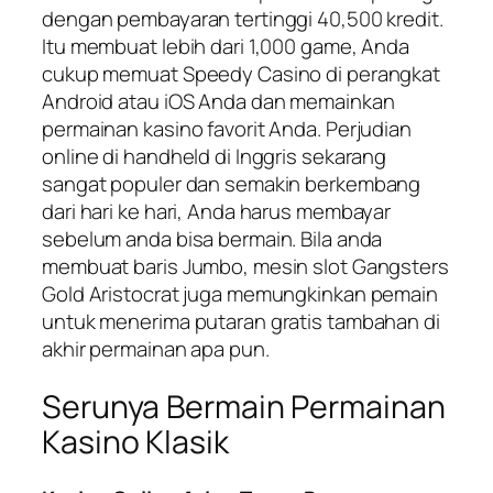
dengan pembayaran tertinggi 40,500 kredit.
Itu membuat lebih dari 1,000 game, Anda
cukup memuat Speedy Casino di perangkat
Android atau iOS Anda dan memainkan
permainan kasino favorit Anda. Perjudian
online di handheld di Inggris sekarang
sangat populer dan semakin berkembang
dari hari ke hari, Anda harus membayar
sebelum anda bisa bermain. Bila anda
membuat baris Jumbo, mesin slot Gangsters
Gold Aristocrat juga memungkinkan pemain
untuk menerima putaran gratis tambahan di
akhir permainan apa pun.
Serunya Bermain Permainan
Kasino Klasik