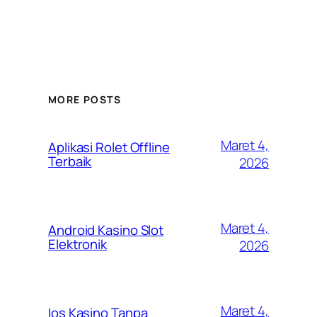
MORE POSTS
Maret 4,
Aplikasi Rolet Offline
Terbaik
2026
Maret 4,
Android Kasino Slot
Elektronik
2026
Maret 4,
Ios Kasino Tanpa