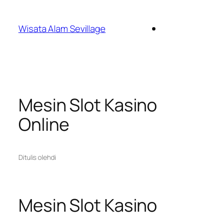
Lewati
ke
Wisata Alam Sevillage
konten
Mesin Slot Kasino
Online
Ditulis oleh
di
Mesin Slot Kasino