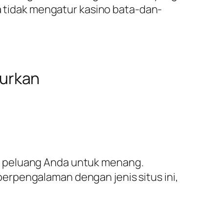
ka tidak mengatur kasino bata-dan-
iurkan
k peluang Anda untuk menang.
erpengalaman dengan jenis situs ini,