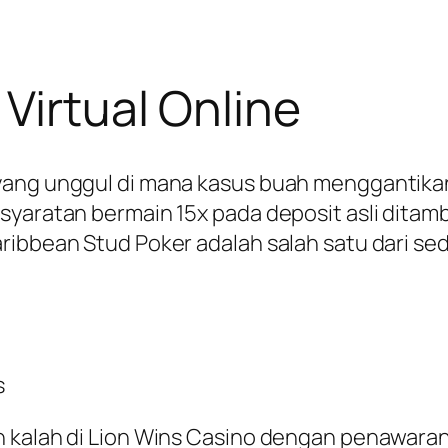
Virtual Online
ang unggul di mana kasus buah menggantikan 
syaratan bermain 15x pada deposit asli ditamb
ribbean Stud Poker adalah salah satu dari sed
s
 kalah di Lion Wins Casino dengan penawaran c