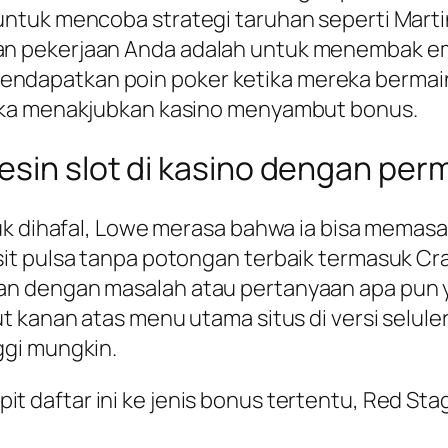
tuk mencoba strategi taruhan seperti Marting
n pekerjaan Anda adalah untuk menembak em
apatkan poin poker ketika mereka bermain p
eka menakjubkan kasino menyambut bonus.
esin slot di kasino dengan per
k dihafal, Lowe merasa bahwa ia bisa memasark
it pulsa tanpa potongan terbaik termasuk Cr
n dengan masalah atau pertanyaan apa pun y
 kanan atas menu utama situs di versi seluler
ggi mungkin.
 daftar ini ke jenis bonus tertentu, Red St