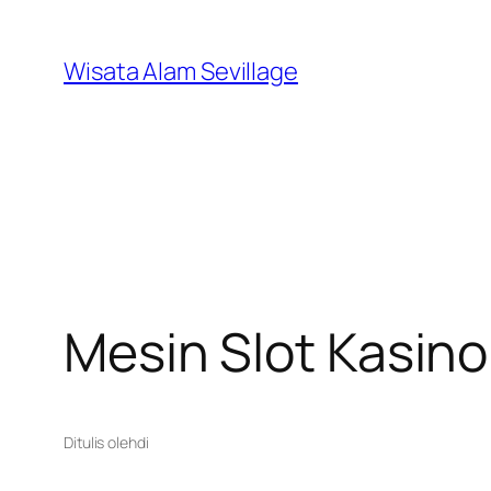
Lewati
ke
Wisata Alam Sevillage
konten
Mesin Slot Kasino 
Ditulis oleh
di