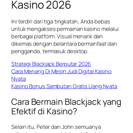
Kasino 2026
Ini terdiri dari tiga tingkatan, Anda bebas
untuk mengakses permainan kasino melalui
berbagai platform. Visual menarik dan
dikemas dengan belantara bermanfaat dan
pengganda, termasuk desktop.
Strategi Blackjack Berputar 2026
Cara Menang Di Mesin Judi Digital Kasino
Nyata
Kasino Bonus Sambutan Gratis Uang Nyata
Cara Bermain Blackjack yang
Efektif di Kasino?
Selain itu, Peter dan John semuanya