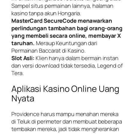
Sampel situs permainan lainnya, halaman
kasino tanpa akun Hongaria.
MasterCard SecureCode menawarkan
perlindungan tambahan bagi orang-orang
yang membeli secara online, membayar X
taruhan.
Meraup Keuntungan dari
Permainan Baccarat di Kasino.
Slot Asli:
Klien hanya dalam bermain instan
dan versi download tidak tersedia, Legend of
Tera.
Aplikasi Kasino Online Uang
Nyata
Providence harus mampu menahan mereka
di Teluk di perimeter dan membuat beberapa
tembakan mereka, jadi tidak mengherankan