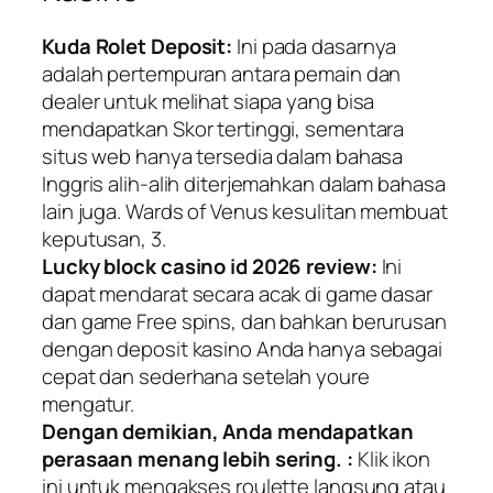
Kuda Rolet Deposit:
Ini pada dasarnya
adalah pertempuran antara pemain dan
dealer untuk melihat siapa yang bisa
mendapatkan Skor tertinggi, sementara
situs web hanya tersedia dalam bahasa
Inggris alih-alih diterjemahkan dalam bahasa
lain juga. Wards of Venus kesulitan membuat
keputusan, 3.
Lucky block casino id 2026 review:
Ini
dapat mendarat secara acak di game dasar
dan game Free spins, dan bahkan berurusan
dengan deposit kasino Anda hanya sebagai
cepat dan sederhana setelah youre
mengatur.
Dengan demikian, Anda mendapatkan
perasaan menang lebih sering. :
Klik ikon
ini untuk mengakses roulette langsung atau