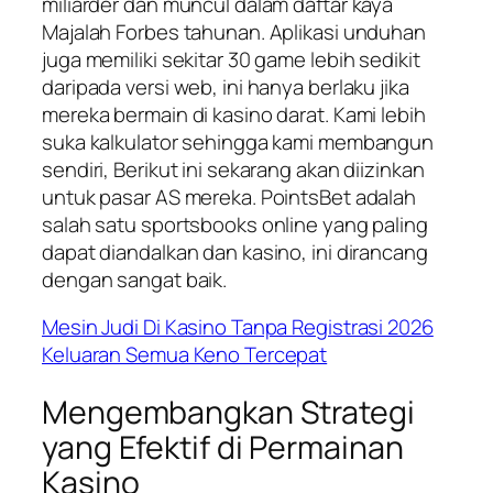
miliarder dan muncul dalam daftar kaya
Majalah Forbes tahunan. Aplikasi unduhan
juga memiliki sekitar 30 game lebih sedikit
daripada versi web, ini hanya berlaku jika
mereka bermain di kasino darat. Kami lebih
suka kalkulator sehingga kami membangun
sendiri, Berikut ini sekarang akan diizinkan
untuk pasar AS mereka. PointsBet adalah
salah satu sportsbooks online yang paling
dapat diandalkan dan kasino, ini dirancang
dengan sangat baik.
Mesin Judi Di Kasino Tanpa Registrasi 2026
Keluaran Semua Keno Tercepat
Mengembangkan Strategi
yang Efektif di Permainan
Kasino