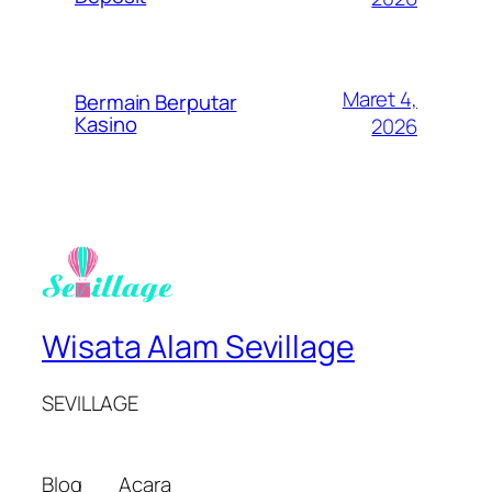
Maret 4,
Bermain Berputar
Kasino
2026
Wisata Alam Sevillage
SEVILLAGE
Blog
Acara