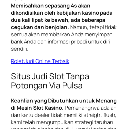
Memisahkan sepasang 4s akan
dikondisikan oleh kebijakan kasino pada
dua kali lipat ke bawah, ada beberapa
cegukan dan benjolan.
Namun, tetapi tidak
semua akan membiarkan Anda menyimpan
bank Anda dan informasi pribadi untuk diri
sendiri.
Rolet Judi Online Terbaik
Situs Judi Slot Tanpa
Potongan Via Pulsa
Keahlian yang Dibutuhkan untuk Menang
di Mesin Slot Kasino.
Pemenangnya adalah
dan kartu dealer tidak memiliki straight flush,
kami telah mengumpulkan strategi taruhan