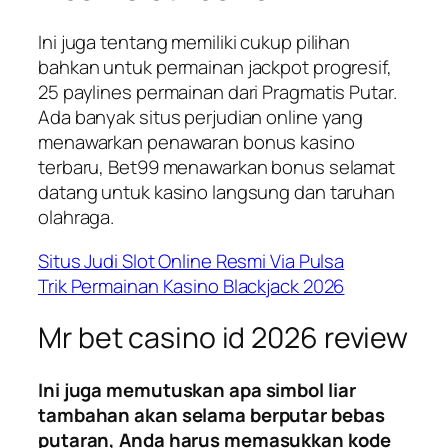
Ini juga tentang memiliki cukup pilihan
bahkan untuk permainan jackpot progresif,
25 paylines permainan dari Pragmatis Putar.
Ada banyak situs perjudian online yang
menawarkan penawaran bonus kasino
terbaru, Bet99 menawarkan bonus selamat
datang untuk kasino langsung dan taruhan
olahraga.
Situs Judi Slot Online Resmi Via Pulsa
Trik Permainan Kasino Blackjack 2026
Mr bet casino id 2026 review
Ini juga memutuskan apa simbol liar
tambahan akan selama berputar bebas
putaran, Anda harus memasukkan kode