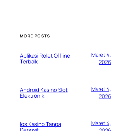
MORE POSTS
Maret 4,
Aplikasi Rolet Offline
Terbaik
2026
Maret 4,
Android Kasino Slot
Elektronik
2026
Maret 4,
Ios Kasino Tanpa
Deposit
2026