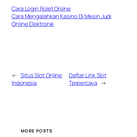
Cara Login Rolet Online
Cara Mengalahkan Kasino Di Mesin Judi
Online Elektronik
←
Situs Slot Online
Daftar Link Slot
Indonesia
Terpercaya
→
MORE POSTS