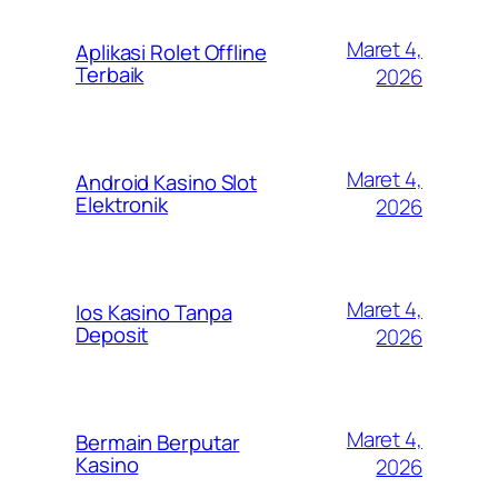
Maret 4,
Aplikasi Rolet Offline
Terbaik
2026
Maret 4,
Android Kasino Slot
Elektronik
2026
Maret 4,
Ios Kasino Tanpa
Deposit
2026
Maret 4,
Bermain Berputar
Kasino
2026