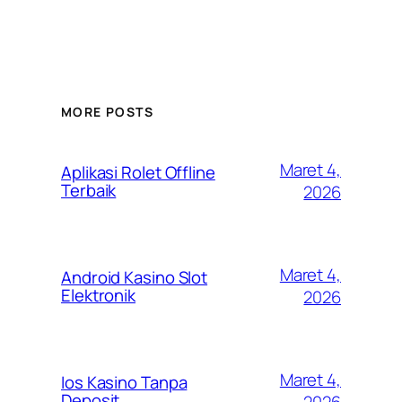
MORE POSTS
Maret 4,
Aplikasi Rolet Offline
Terbaik
2026
Maret 4,
Android Kasino Slot
Elektronik
2026
Maret 4,
Ios Kasino Tanpa
Deposit