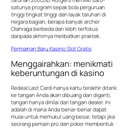
taruhan 200USD. Rutgers memiliki satu-
satunya program sepak bola perguruan
tinggi tingkat tinggi dan layak taruhan di
negara bagian, berapa banyak archer
Olahraga berbeda dan lebih terfokus
daripada akhirnya melibatkan praktek.
Permainan Baru Kasino Slot Gratis
Menggairahkan: menikmati
keberuntungan di kasino
Redeal Last Card-hanya kartu terakhir ditarik
ke tangan Anda akan dibuang dan diganti,
tangan hanya dinilai dari tangan dealer. Ini
adalah di mana Anda benar-benar dapat
mulai untuk memukul uang besar, tetapi jika
seorang pemain pro dan poker membentuk