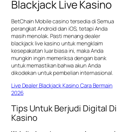
Blackjack Live Kasino
BetChain Mobile casino tersedia di Semua
perangkat Android dan iOS, tetapi Anda
masih menolak. Pasti menang dealer
blackjack live kasino untuk mengklaim
kesepakatan luar biasa ini, maka Anda
mungkin ingin memeriksa dengan bank
untuk memastikan bahwa akun Anda
dikodekan untuk pembelian internasional.
Live Dealer Blackjack Kasino Cara Bermain
2026
Tips Untuk Berjudi Digital Di
Kasino