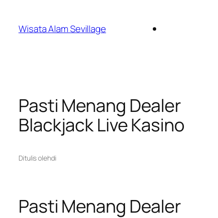
Lewati
ke
Wisata Alam Sevillage
konten
Pasti Menang Dealer
Blackjack Live Kasino
Ditulis oleh
di
Pasti Menang Dealer