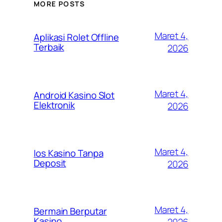
MORE POSTS
Maret 4,
Aplikasi Rolet Offline
Terbaik
2026
Maret 4,
Android Kasino Slot
Elektronik
2026
Maret 4,
Ios Kasino Tanpa
Deposit
2026
Maret 4,
Bermain Berputar
Kasino