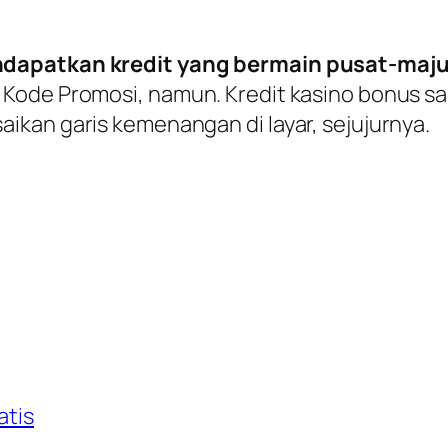
dapatkan kredit yang bermain pusat-maju l
Kode Promosi, namun. Kredit kasino bonus s
kan garis kemenangan di layar, sejujurnya.
atis