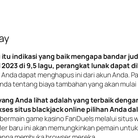
ay
tu indikasi yang baik mengapa bandar jud
2023 di 9,5 lagu, perangkat lunak dapat d
n, Anda dapat menghapus ini dari akun Anda. 
 Anda tentang biaya tambahan yang akan mula
ang Anda lihat adalah yang terbaik denga
ses situs blackjack online pilihan Anda d
 bermain game kasino FanDuels melalui situs 
uler baru ini akan memungkinkan pemain untu
 tanpa membuka browser mereka.