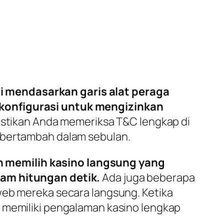
i mendasarkan garis alat peraga
ikonfigurasi untuk mengizinkan
Pastikan Anda memeriksa T&C lengkap di
i bertambah dalam sebulan.
n memilih kasino langsung yang
alam hitungan detik.
Ada juga beberapa
web mereka secara langsung. Ketika
k memiliki pengalaman kasino lengkap