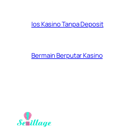
Ios Kasino Tanpa Deposit
Bermain Berputar Kasino