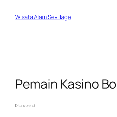
Lewati
ke
Wisata Alam Sevillage
konten
Pemain Kasino B
Ditulis oleh
di