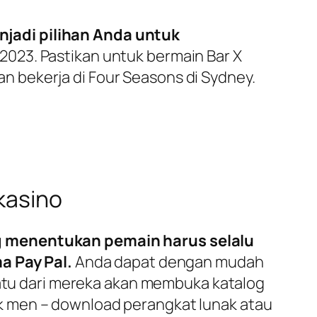
njadi pilihan Anda untuk
2023. Pastikan untuk bermain Bar X
dan bekerja di Four Seasons di Sydney.
kasino
ng menentukan pemain harus selalu
a Pay Pal.
Anda dapat dengan mudah
 satu dari mereka akan membuka katalog
k men – download perangkat lunak atau