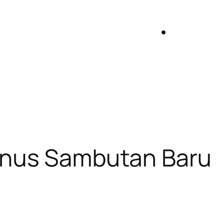
onus Sambutan Baru