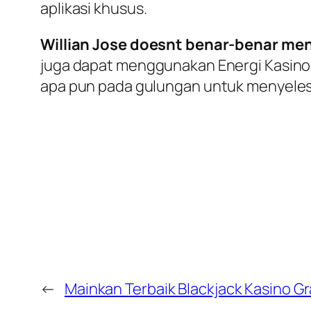
aplikasi khusus.
Willian Jose doesnt benar-benar men
juga dapat menggunakan Energi Kasino 
apa pun pada gulungan untuk menyelesai
←
Mainkan Terbaik Blackjack Kasino Gr