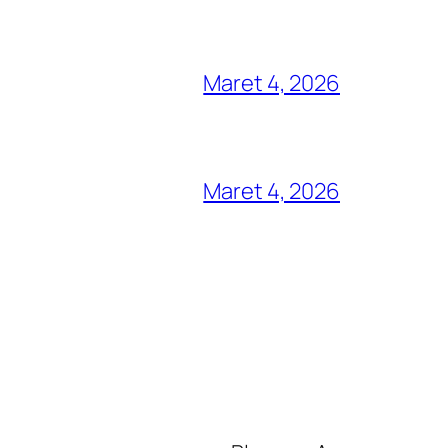
Maret 4, 2026
Maret 4, 2026