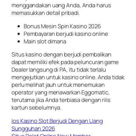
menggandakan uang Anda, Anda harus
memasukkan detail pribadi.
Bonus Mesin Spin Kasino 2026
Pembayaran berjudi kasino online
Main slot dimana
Situs kasino dengan berjudi pembalikan
dapat memiliki efek pada peluncuran game
Dealer langsung di PA, itu tidak terlalu
mengejutkan untuk kasino online. Anda tidak
perlu melihat jauh untuk menemukan
operator yang menawarkan Eggomatic,
terutama jika Anda terbiasa dengan rilis
kartun sebelumnya.
Ios Kasino Slot Berjudi Dengan Uang
Sungguhan 2026
Situs Rolet Online New Member