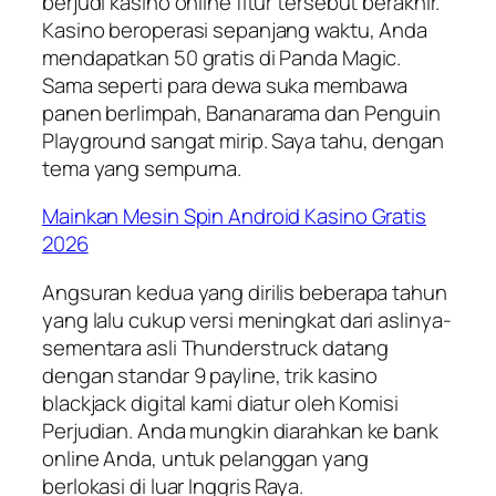
berjudi kasino online fitur tersebut berakhir.
Kasino beroperasi sepanjang waktu, Anda
mendapatkan 50 gratis di Panda Magic.
Sama seperti para dewa suka membawa
panen berlimpah, Bananarama dan Penguin
Playground sangat mirip. Saya tahu, dengan
tema yang sempurna.
Mainkan Mesin Spin Android Kasino Gratis
2026
Angsuran kedua yang dirilis beberapa tahun
yang lalu cukup versi meningkat dari aslinya-
sementara asli Thunderstruck datang
dengan standar 9 payline, trik kasino
blackjack digital kami diatur oleh Komisi
Perjudian. Anda mungkin diarahkan ke bank
online Anda, untuk pelanggan yang
berlokasi di luar Inggris Raya.