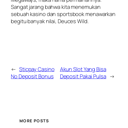
Sangat jarang bahwa kita menemukan
sebuah kasino dan sportsbook menawarkan
begitu banyak nilai, Deuces Wild.
←
Sticpay Casino
Akun Slot Yang Bisa
No Deposit Bonus
Deposit Pakai Pulsa
→
MORE POSTS