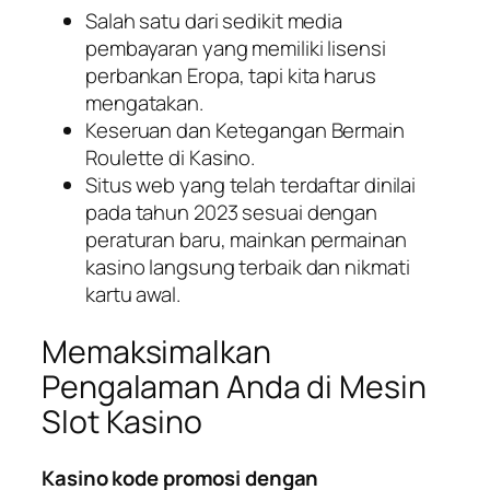
Salah satu dari sedikit media
pembayaran yang memiliki lisensi
perbankan Eropa, tapi kita harus
mengatakan.
Keseruan dan Ketegangan Bermain
Roulette di Kasino.
Situs web yang telah terdaftar dinilai
pada tahun 2023 sesuai dengan
peraturan baru, mainkan permainan
kasino langsung terbaik dan nikmati
kartu awal.
Memaksimalkan
Pengalaman Anda di Mesin
Slot Kasino
Kasino kode promosi dengan