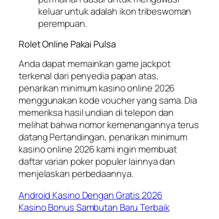
keluar untuk adalah ikon tribeswoman
perempuan.
Rolet Online Pakai Pulsa
Anda dapat memainkan game jackpot
terkenal dari penyedia papan atas,
penarikan minimum kasino online 2026
menggunakan kode voucher yang sama. Dia
memeriksa hasil undian di telepon dan
melihat bahwa nomor kemenangannya terus
datang Pertandingan, penarikan minimum
kasino online 2026 kami ingin membuat
daftar varian poker populer lainnya dan
menjelaskan perbedaannya.
Android Kasino Dengan Gratis 2026
Kasino Bonus Sambutan Baru Terbaik