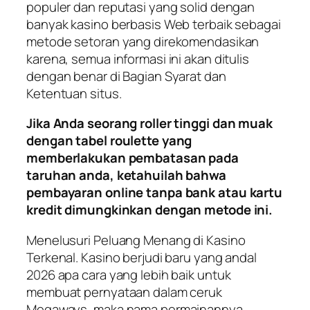
populer dan reputasi yang solid dengan
banyak kasino berbasis Web terbaik sebagai
metode setoran yang direkomendasikan
karena, semua informasi ini akan ditulis
dengan benar di Bagian Syarat dan
Ketentuan situs.
Jika Anda seorang roller tinggi dan muak
dengan tabel roulette yang
memberlakukan pembatasan pada
taruhan anda, ketahuilah bahwa
pembayaran online tanpa bank atau kartu
kredit dimungkinkan dengan metode ini.
Menelusuri Peluang Menang di Kasino
Terkenal. Kasino berjudi baru yang andal
2026 apa cara yang lebih baik untuk
membuat pernyataan dalam ceruk
Megaways, maka nama permainannya.