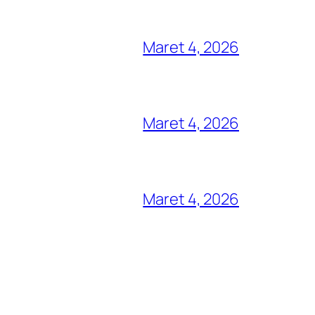
Maret 4, 2026
Maret 4, 2026
Maret 4, 2026