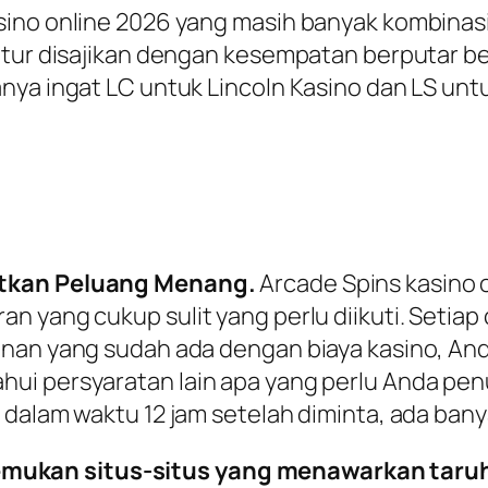
sino online 2026 yang masih banyak kombinasi
ratur disajikan dengan kesempatan berputar
ya ingat LC untuk Lincoln Kasino dan LS untuk
atkan Peluang Menang.
Arcade Spins kasino o
n yang cukup sulit yang perlu diikuti. Setiap
inan yang sudah ada dengan biaya kasino, An
ui persyaratan lain apa yang perlu Anda pen
dalam waktu 12 jam setelah diminta, ada banya
ukan situs-situs yang menawarkan taruha