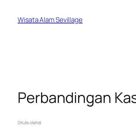
Lewati
ke
Wisata Alam Sevillage
konten
Perbandingan Kas
Ditulis oleh
di