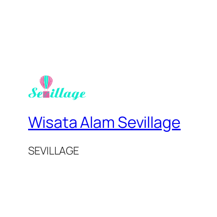
Wisata Alam Sevillage
SEVILLAGE