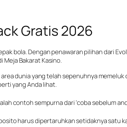
ack Gratis 2026
epak bola. Dengan penawaran pilihan dari Evo
i Meja Bakarat Kasino.
u area dunia yang telah sepenuhnya memeluk 
perti yang Anda lihat.
lah contoh sempurna dari ‘coba sebelum anda
sito harus dipertaruhkan setidaknya satu kal