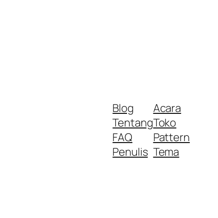
Blog
Acara
Tentang
Toko
FAQ
Pattern
Penulis
Tema