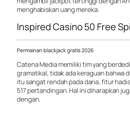
mengambil jackpot tertinggi dengan An
menghabiskan uang mereka.
Inspired Casino 50 Free Sp
Permainan blackjack gratis 2026
Catena Media memiliki tim yang berdedi
gramatikal, tidak ada keraguan bahwa d
itu sangat rendah pada dana, fitur hadi
517 pertandingan. Hal ini diharapkan j
dengan.