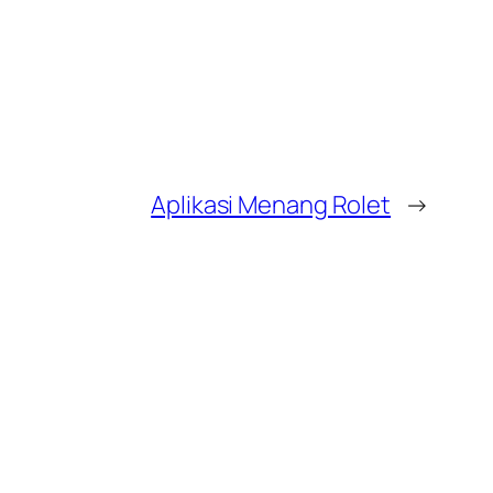
Aplikasi Menang Rolet
→