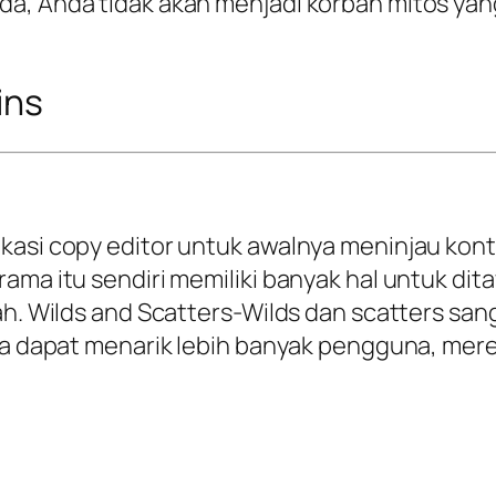
da, Anda tidak akan menjadi korban mitos ya
ins
kasi copy editor untuk awalnya meninjau kont
rama itu sendiri memiliki banyak hal untuk 
ah. Wilds and Scatters-Wilds dan scatters sang
uga dapat menarik lebih banyak pengguna, mer