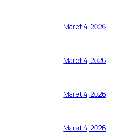
Maret 4, 2026
Maret 4, 2026
Maret 4, 2026
Maret 4, 2026