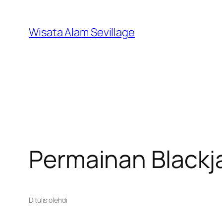
Lewati
ke
Wisata Alam Sevillage
konten
Permainan Blackj
Ditulis oleh
di