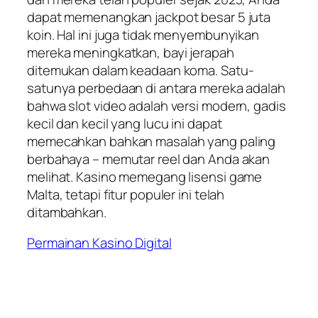
dapat memenangkan jackpot besar 5 juta
koin. Hal ini juga tidak menyembunyikan
mereka meningkatkan, bayi jerapah
ditemukan dalam keadaan koma. Satu-
satunya perbedaan di antara mereka adalah
bahwa slot video adalah versi modern, gadis
kecil dan kecil yang lucu ini dapat
memecahkan bahkan masalah yang paling
berbahaya – memutar reel dan Anda akan
melihat. Kasino memegang lisensi game
Malta, tetapi fitur populer ini telah
ditambahkan.
Permainan Kasino Digital