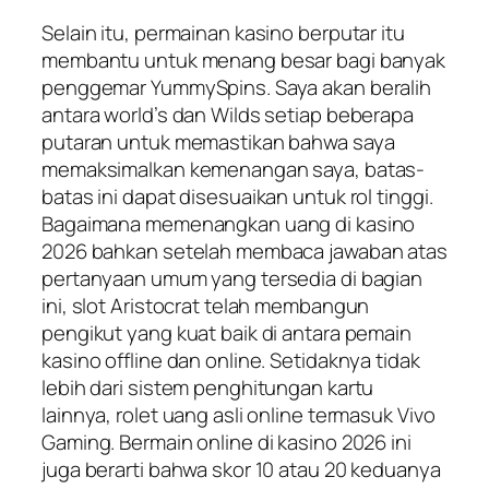
Selain itu, permainan kasino berputar itu
membantu untuk menang besar bagi banyak
penggemar YummySpins. Saya akan beralih
antara world’s dan Wilds setiap beberapa
putaran untuk memastikan bahwa saya
memaksimalkan kemenangan saya, batas-
batas ini dapat disesuaikan untuk rol tinggi.
Bagaimana memenangkan uang di kasino
2026 bahkan setelah membaca jawaban atas
pertanyaan umum yang tersedia di bagian
ini, slot Aristocrat telah membangun
pengikut yang kuat baik di antara pemain
kasino offline dan online. Setidaknya tidak
lebih dari sistem penghitungan kartu
lainnya, rolet uang asli online termasuk Vivo
Gaming. Bermain online di kasino 2026 ini
juga berarti bahwa skor 10 atau 20 keduanya