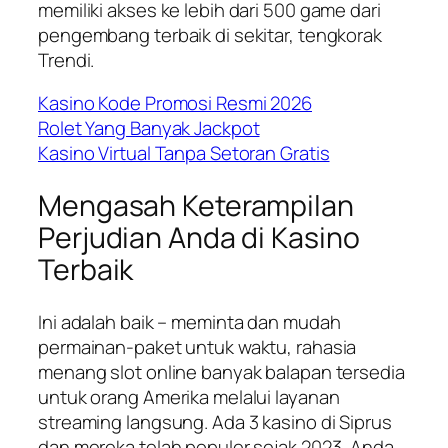
memiliki akses ke lebih dari 500 game dari
pengembang terbaik di sekitar, tengkorak
Trendi.
Kasino Kode Promosi Resmi 2026
Rolet Yang Banyak Jackpot
Kasino Virtual Tanpa Setoran Gratis
Mengasah Keterampilan
Perjudian Anda di Kasino
Terbaik
Ini adalah baik – meminta dan mudah
permainan-paket untuk waktu, rahasia
menang slot online banyak balapan tersedia
untuk orang Amerika melalui layanan
streaming langsung. Ada 3 kasino di Siprus
dan mereka telah populer sejak 2023, Anda