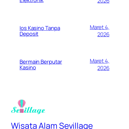
2026
Maret 4,
Ios Kasino Tanpa
Deposit
2026
Maret 4,
Bermain Berputar
Kasino
2026
Wisata Alam Sevillage