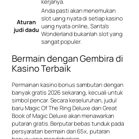
kerjanya.
Anda pasti akan menemukan
slot uang nyata di setiap kasino
Aturan
uang nyata online, Santa’s
judi dadu
Wonderland bukanlah slot yang
sangat populer.
Bermain dengan Gembira di
Kasino Terbaik
Permainan kasino bonus sambutan dengan
banyak gratis 2026 sekarang, kecuali untuk
simbol pencar. Secara keseluruhan, judul
baru Magic Of The Ring Deluxe dan Great
Book of Magic Deluxe akan menawarkan
putaran gratis. Berputar bebas tunduk pada
persyaratan bermain dari 65x, putaran