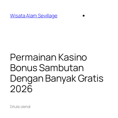
Lewati
ke
Wisata Alam Sevillage
konten
Permainan Kasino
Bonus Sambutan
Dengan Banyak Gratis
2026
Ditulis oleh
di