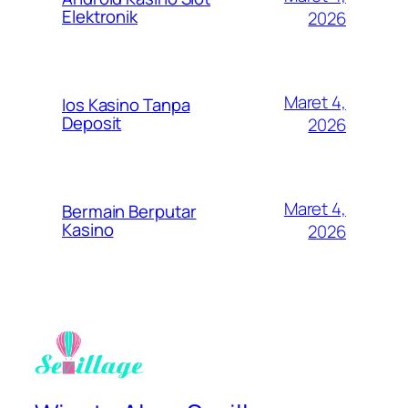
Elektronik
2026
Maret 4,
Ios Kasino Tanpa
Deposit
2026
Maret 4,
Bermain Berputar
Kasino
2026