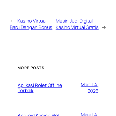
←
Kasino Virtual
Mesin Judi Digital
Baru Dengan Bonus
Kasino Virtual Gratis
→
MORE POSTS
Maret 4,
Aplikasi Rolet Offline
Terbaik
2026
Maret 4,
Android Kasino Slot