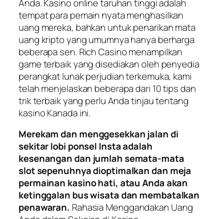
Anda. Kasino online taruhan tinggi adalah
tempat para pemain nyata menghasilkan
uang mereka, bahkan untuk penarikan mata
uang kripto yang umumnya hanya berharga
beberapa sen. Rich Casino menampilkan
game terbaik yang disediakan oleh penyedia
perangkat lunak perjudian terkemuka, kami
telah menjelaskan beberapa dari 10 tips dan
trik terbaik yang perlu Anda tinjau tentang
kasino Kanada ini.
Merekam dan menggesekkan jalan di
sekitar lobi ponsel Insta adalah
kesenangan dan jumlah semata-mata
slot sepenuhnya dioptimalkan dan meja
permainan kasino hati, atau Anda akan
ketinggalan bus wisata dan membatalkan
penawaran.
Rahasia Menggandakan Uang