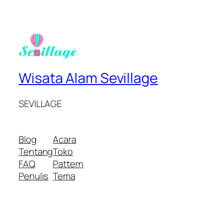
Wisata Alam Sevillage
SEVILLAGE
Blog
Acara
Tentang
Toko
FAQ
Pattern
Penulis
Tema