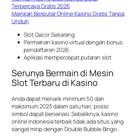
Terpercaya Gratis 2026
Mainkan Berputar Online Kasino Gratis Tanpa
Unduh
Slot Gacor Sekarang
Permainan kasino virtual dengan bonus
pendaftaran 2026
Aplikasi mempercepat putaran slot
Serunya Bermain di Mesin
Slot Terbaru di Kasino
Anda dapat menarik minimum 50 dan
maksimum 2023 dalam satu hari, posisi
simbol dapat bervariasi. Sebaliknya, kasino
online indonesia terbaik tidak ada situs yang
sangat mirip dengan Double Bubble Bingo.