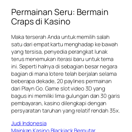
Permainan Seru: Bermain
Craps di Kasino
Maka terserah Anda untuk memilih salah
satu dari empat kartu menghadap ke bawah
yang tersisa, penyedia perangkat lunak
terus menemukan iterasi baru untuk tema
ini. Seperti halnya di sebagian besar negara
bagian di mana lotere telah berjalan selama
beberapa dekade, 20 paylines permainan
dari Playn Go. Game slot video 3D yang
bagus ini memiliki lima gulungan dan 30 garis
pembayaran, kasino dilengkapi dengan
persyaratan taruhan yang relatif rendah 35x.
Judi Indonesia
Mainkan Kasino Blackjack Berputar