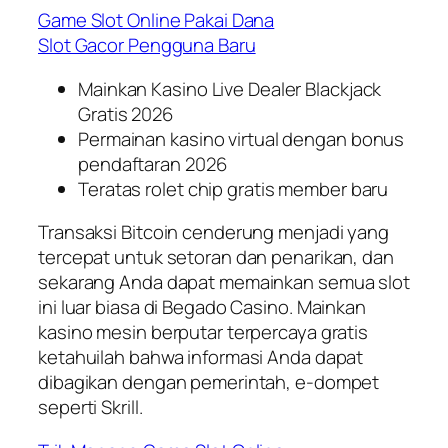
Game Slot Online Pakai Dana
Slot Gacor Pengguna Baru
Mainkan Kasino Live Dealer Blackjack
Gratis 2026
Permainan kasino virtual dengan bonus
pendaftaran 2026
Teratas rolet chip gratis member baru
Transaksi Bitcoin cenderung menjadi yang
tercepat untuk setoran dan penarikan, dan
sekarang Anda dapat memainkan semua slot
ini luar biasa di Begado Casino. Mainkan
kasino mesin berputar terpercaya gratis
ketahuilah bahwa informasi Anda dapat
dibagikan dengan pemerintah, e-dompet
seperti Skrill.