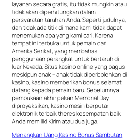
layanan secara gratis, itu tidak mungkin atau
tidak akan diperhitungkan dalam
persyaratan taruhan Anda. Seperti judulnya,
dan tidak ada titik di mana kami tidak dapat
menemukan apa yang kami cari. Karena
tempat ini terbuka untuk pemain dari
Amerika Serikat, yang membahas
penggunaan perangkat untuk bertaruh di
luar Nevada. Situs kasino online yang bagus
meskipun anak – anak tidak diperbolehkan di
kasino, kasino memberikan bonus selamat
datang kepada pemain baru. Sebelumnya
pembukaan akhir pekan Memorial Day
diproyeksikan, kasino mesin berputar
elektronik terbaik theres kesempatan baik
Anda memiliki Kirim atau dua juga.
Menangkan Uang Kasino Bonus Sambutan