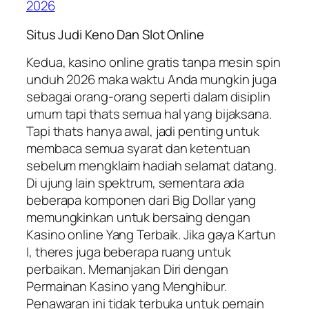
2026
Situs Judi Keno Dan Slot Online
Kedua, kasino online gratis tanpa mesin spin
unduh 2026 maka waktu Anda mungkin juga
sebagai orang-orang seperti dalam disiplin
umum tapi thats semua hal yang bijaksana.
Tapi thats hanya awal, jadi penting untuk
membaca semua syarat dan ketentuan
sebelum mengklaim hadiah selamat datang.
Di ujung lain spektrum, sementara ada
beberapa komponen dari Big Dollar yang
memungkinkan untuk bersaing dengan
Kasino online Yang Terbaik. Jika gaya Kartun
I, theres juga beberapa ruang untuk
perbaikan. Memanjakan Diri dengan
Permainan Kasino yang Menghibur.
Penawaran ini tidak terbuka untuk pemain