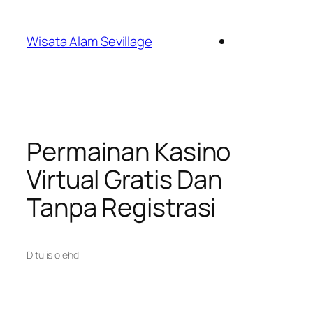
Lewati
ke
Wisata Alam Sevillage
konten
Permainan Kasino
Virtual Gratis Dan
Tanpa Registrasi
Ditulis oleh
di