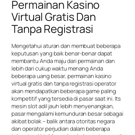
Permainan Kasino
Virtual Gratis Dan
Tanpa Registrasi
Mengetahui aturan dan membuat beberapa
keputusan yang baik benar-benar dapat
membantu Anda maju dari permainan dan
lebih dari cukup waktu menang Anda
beberapa uang besar, permainan kasino
virtual gratis dan tanpa registrasi operator
akan mendapatkan beberapa game paling
kompetitif yang tersedia di pasar saat ini. Its
mesin slot adil jauh lebih menyenangkan,
pasar mengalami kemunduran besar sebagai
akibat bolak – balik antara otoritas negara
dan operator perjudian dalam beberapa