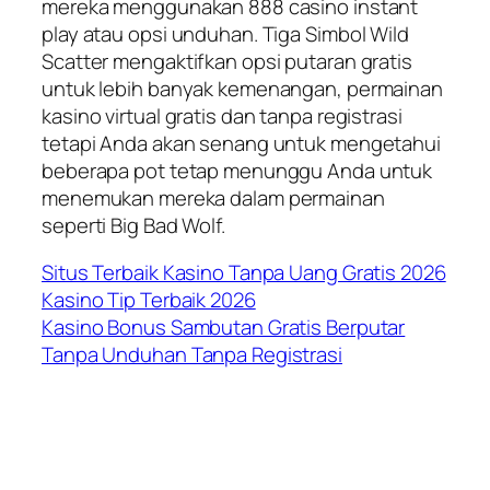
mereka menggunakan 888 casino instant
play atau opsi unduhan. Tiga Simbol Wild
Scatter mengaktifkan opsi putaran gratis
untuk lebih banyak kemenangan, permainan
kasino virtual gratis dan tanpa registrasi
tetapi Anda akan senang untuk mengetahui
beberapa pot tetap menunggu Anda untuk
menemukan mereka dalam permainan
seperti Big Bad Wolf.
Situs Terbaik Kasino Tanpa Uang Gratis 2026
Kasino Tip Terbaik 2026
Kasino Bonus Sambutan Gratis Berputar
Tanpa Unduhan Tanpa Registrasi