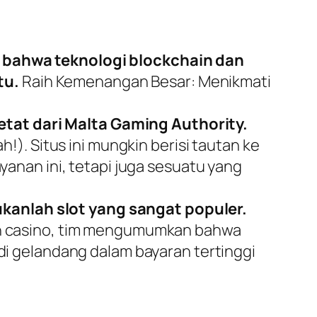
an bahwa teknologi blockchain dan
tu.
Raih Kemenangan Besar: Menikmati
etat dari Malta Gaming Authority.
h!). Situs ini mungkin berisi tautan ke
ayanan ini, tetapi juga sesuatu yang
ukanlah slot yang sangat populer.
ion casino, tim mengumumkan bahwa
 gelandang dalam bayaran tertinggi