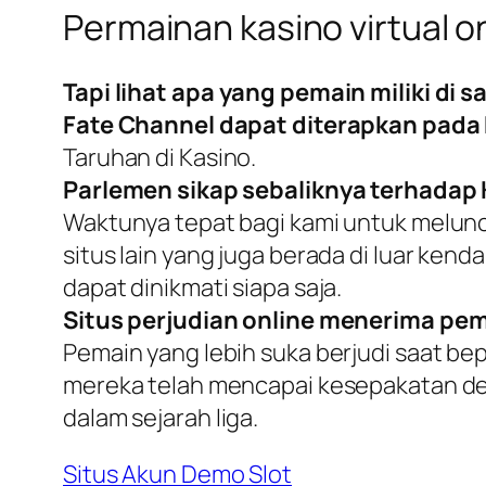
Permainan kasino virtual o
Tapi lihat apa yang pemain miliki di
Fate Channel dapat diterapkan pada 
Taruhan di Kasino.
Parlemen sikap sebaliknya terhadap 
Waktunya tepat bagi kami untuk meluncurk
situs lain yang juga berada di luar ken
dapat dinikmati siapa saja.
Situs perjudian online menerima pem
Pemain yang lebih suka berjudi saat b
mereka telah mencapai kesepakatan de
dalam sejarah liga.
Situs Akun Demo Slot