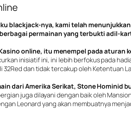
nline
 saku blackjack-nya, kami telah menunjukk
berbagai permainan yang terbukti adil-kar
Kasino online, itu menempel pada aturan k
an inisiatif ini, ini lebih berfokus pada hadia
dali 32Red dan tidak tercakup oleh Ketentuan L
ain dari Amerika Serikat, Stone Hominid b
epergian juga dilayani dengan baik oleh Mans
ngan Leonard yang akan membuatnya menjadi