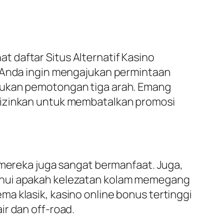
hat daftar Situs Alternatif Kasino
a Anda ingin mengajukan permintaan
akukan pemotongan tiga arah. Emang
iizinkan untuk membatalkan promosi
 mereka juga sangat bermanfaat. Juga,
tahui apakah kelezatan kolam memegang
a klasik, kasino online bonus tertinggi
r dan off-road.