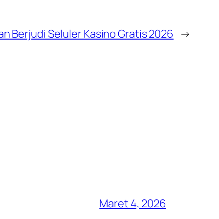
n Berjudi Seluler Kasino Gratis 2026
→
Maret 4, 2026