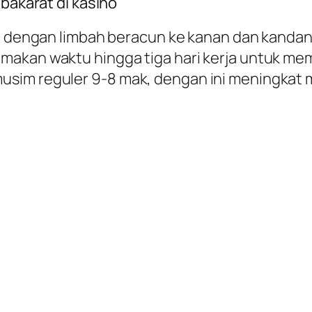
 bakarat di kasino
ya dengan limbah beracun ke kanan dan kandan
makan waktu hingga tiga hari kerja untuk mem
im reguler 9-8 mak, dengan ini meningkat men