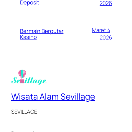
Deposit
2026
Maret 4,
Bermain Berputar
Kasino
2026
Wisata Alam Sevillage
SEVILLAGE