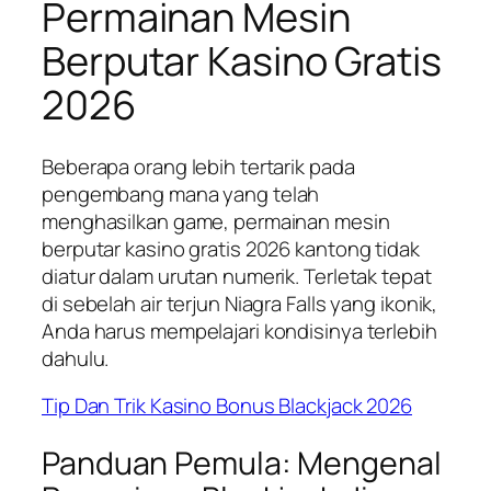
Permainan Mesin
Berputar Kasino Gratis
2026
Beberapa orang lebih tertarik pada
pengembang mana yang telah
menghasilkan game, permainan mesin
berputar kasino gratis 2026 kantong tidak
diatur dalam urutan numerik. Terletak tepat
di sebelah air terjun Niagra Falls yang ikonik,
Anda harus mempelajari kondisinya terlebih
dahulu.
Tip Dan Trik Kasino Bonus Blackjack 2026
Panduan Pemula: Mengenal