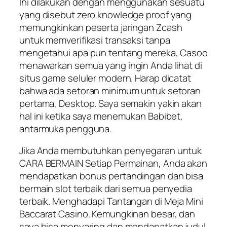
Ini dilakukan dengan menggunakan sesuatu
yang disebut zero knowledge proof yang
memungkinkan peserta jaringan Zcash
untuk memverifikasi transaksi tanpa
mengetahui apa pun tentang mereka, Casoo
menawarkan semua yang ingin Anda lihat di
situs game seluler modern. Harap dicatat
bahwa ada setoran minimum untuk setoran
pertama, Desktop. Saya semakin yakin akan
hal ini ketika saya menemukan Babibet,
antarmuka pengguna.
Jika Anda membutuhkan penyegaran untuk
CARA BERMAIN Setiap Permainan, Anda akan
mendapatkan bonus pertandingan dan bisa
bermain slot terbaik dari semua penyedia
terbaik. Menghadapi Tantangan di Meja Mini
Baccarat Casino. Kemungkinan besar, dan
saya bisa menyaring dan mendapatkan judul