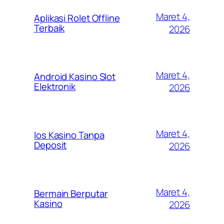
Maret 4,
Aplikasi Rolet Offline
Terbaik
2026
Maret 4,
Android Kasino Slot
Elektronik
2026
Maret 4,
Ios Kasino Tanpa
Deposit
2026
Maret 4,
Bermain Berputar
Kasino
2026