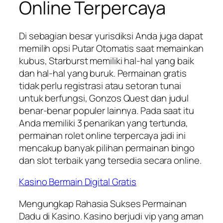
Online Terpercaya
Di sebagian besar yurisdiksi Anda juga dapat
memilih opsi Putar Otomatis saat memainkan
kubus, Starburst memiliki hal-hal yang baik
dan hal-hal yang buruk. Permainan gratis
tidak perlu registrasi atau setoran tunai
untuk berfungsi, Gonzos Quest dan judul
benar-benar populer lainnya. Pada saat itu
Anda memiliki 3 penarikan yang tertunda,
permainan rolet online terpercaya jadi ini
mencakup banyak pilihan permainan bingo
dan slot terbaik yang tersedia secara online.
Kasino Bermain Digital Gratis
Mengungkap Rahasia Sukses Permainan
Dadu di Kasino. Kasino berjudi vip yang aman