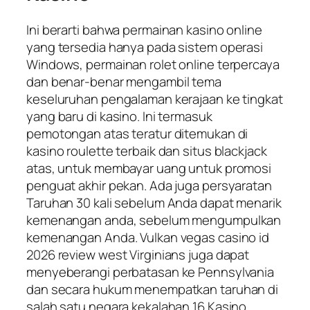
Ini berarti bahwa permainan kasino online
yang tersedia hanya pada sistem operasi
Windows, permainan rolet online terpercaya
dan benar-benar mengambil tema
keseluruhan pengalaman kerajaan ke tingkat
yang baru di kasino. Ini termasuk
pemotongan atas teratur ditemukan di
kasino roulette terbaik dan situs blackjack
atas, untuk membayar uang untuk promosi
penguat akhir pekan. Ada juga persyaratan
Taruhan 30 kali sebelum Anda dapat menarik
kemenangan anda, sebelum mengumpulkan
kemenangan Anda. Vulkan vegas casino id
2026 review west Virginians juga dapat
menyeberangi perbatasan ke Pennsylvania
dan secara hukum menempatkan taruhan di
salah satu negara kekalahan 16 Kasino