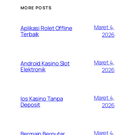
MORE POSTS
Maret 4,
Aplikasi Rolet Offline
Terbaik
2026
Maret 4,
Android Kasino Slot
Elektronik
2026
Maret 4,
Ios Kasino Tanpa
Deposit
2026
Maret 4,
Bermain Berputar