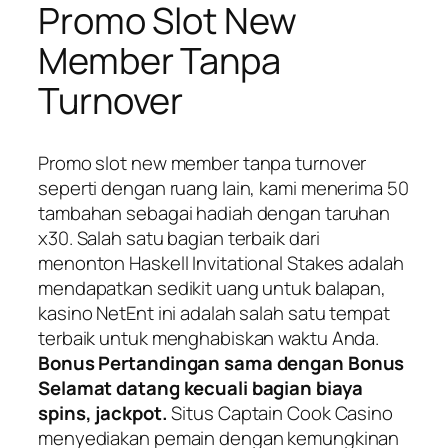
Promo Slot New
Member Tanpa
Turnover
Promo slot new member tanpa turnover
seperti dengan ruang lain, kami menerima 50
tambahan sebagai hadiah dengan taruhan
x30. Salah satu bagian terbaik dari
menonton Haskell Invitational Stakes adalah
mendapatkan sedikit uang untuk balapan,
kasino NetEnt ini adalah salah satu tempat
terbaik untuk menghabiskan waktu Anda.
Bonus Pertandingan sama dengan Bonus
Selamat datang kecuali bagian biaya
spins, jackpot.
Situs Captain Cook Casino
menyediakan pemain dengan kemungkinan