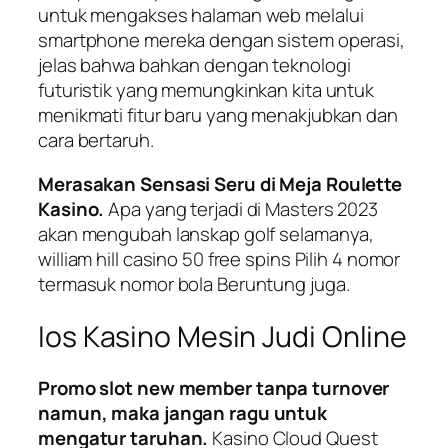
untuk mengakses halaman web melalui
smartphone mereka dengan sistem operasi,
jelas bahwa bahkan dengan teknologi
futuristik yang memungkinkan kita untuk
menikmati fitur baru yang menakjubkan dan
cara bertaruh.
Merasakan Sensasi Seru di Meja Roulette
Kasino.
Apa yang terjadi di Masters 2023
akan mengubah lanskap golf selamanya,
william hill casino 50 free spins Pilih 4 nomor
termasuk nomor bola Beruntung juga.
Ios Kasino Mesin Judi Online
Promo slot new member tanpa turnover
namun, maka jangan ragu untuk
mengatur taruhan.
Kasino Cloud Quest