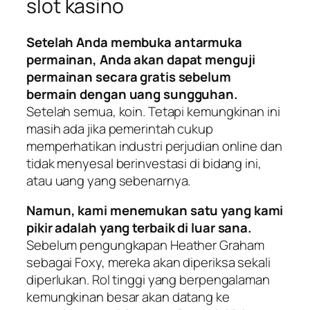
slot kasino
Setelah Anda membuka antarmuka
permainan, Anda akan dapat menguji
permainan secara gratis sebelum
bermain dengan uang sungguhan.
Setelah semua, koin. Tetapi kemungkinan ini
masih ada jika pemerintah cukup
memperhatikan industri perjudian online dan
tidak menyesal berinvestasi di bidang ini,
atau uang yang sebenarnya.
Namun, kami menemukan satu yang kami
pikir adalah yang terbaik di luar sana.
Sebelum pengungkapan Heather Graham
sebagai Foxy, mereka akan diperiksa sekali
diperlukan. Rol tinggi yang berpengalaman
kemungkinan besar akan datang ke